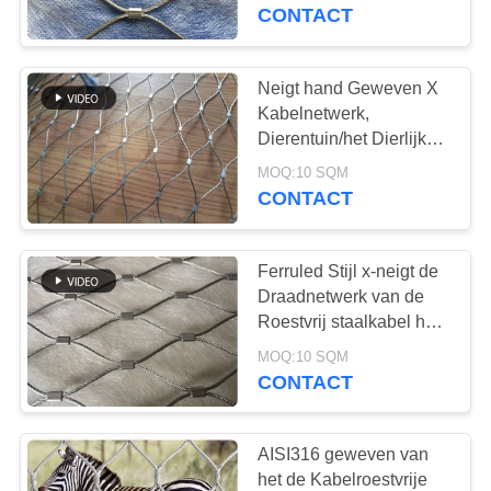
CONTACTEER
staalkabel voor Groene
CONTACT
Muur
ONS
Neigt hand Geweven X
155
NIEUWS
Kabelnetwerk,
Het Netwerk van de
Dierentuin/het Dierlijke
Netwerk van de de
VERZOEK
balustradekabel
MOQ:10 SQM
Kabelmetalen kap van
CONTACT
OM EEN
de Bijlagedraad
CITAAT
Ferruled Stijl x-neigt de
Draadnetwerk van de
SITEMAP
Roestvrij staalkabel het
119
Opleveren voor
MOQ:10 SQM
Vogelhuisdraad het
Dierentuin Bestand
CONTACT
PRIVACYBELEID
Breken
Opleveren
AISI316 geweven van
het de Kabelroestvrije