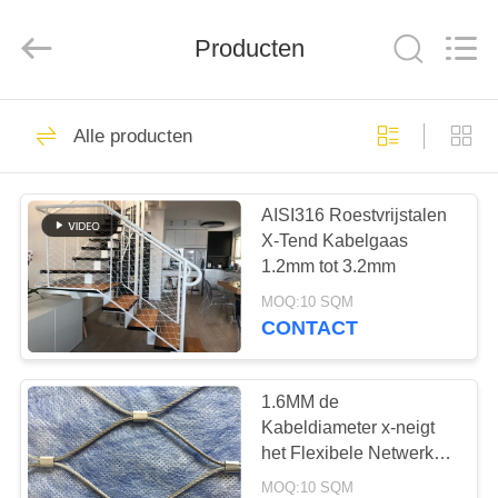
Anping
Yuntong
Metal
Producten
Wire
Mesh
Co.,Ltd.
All
Rights
HUIS
204
Reserved.
Alle producten
Het Netwerk van de
PRODUCTEN
draadkabel
AISI316 Roestvrijstalen
X-Tend Kabelgaas
ONGEVEER
1.2mm tot 3.2mm
ONS
MOQ:10 SQM
CONTACT
146
FABRIEKSREIS
Het Netwerk van de
1.6MM de
KWALITEITSCONTROLE
Kabeldiameter x-neigt
dierentuindraad
het Flexibele Netwerk
van de Roestvrij
MOQ:10 SQM