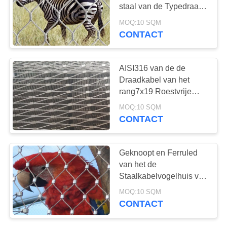
staal van de Typedraad
de
MOQ:10 SQM
Dierentuinnetwerk/het
CONTACT
103
Dierlijke Bijlage
X neig
Schermen
AISI316 van de de
Kabelnetwerk
Draadkabel van het
rang7x19 Roestvrije
staal het Vogelhuis van
MOQ:10 SQM
de het
CONTACT
Netwerkdierentuin het
Opleveren
31
Geknoopt en Ferruled
De zwarte Kabel
van het de
Staalkabelvogelhuis van
van de Oxydedraad
Typestainelss van het de
MOQ:10 SQM
Draadnetwerk de
CONTACT
Dierentuinproject