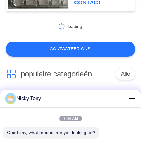
CONTACT
Vogelvogelhuis
11
decoratief
loading...
draadnetwerk
CONTACTEER ONS!
populaire categorieën
Alle
49
het gordijn van de
Het Netwerk van de
Het Netwerk van de
Nicky Tony
kettingsverbinding
draadkabel
dierentuindraad
7:44 AM
Het Netwerk van de
Vogelhuisdraad het
balustradekabel
Opleveren
Good day, what product are you looking for?