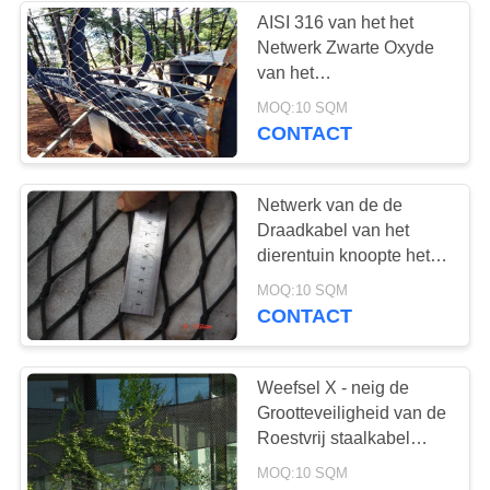
AISI 316 van het het
Netwerk Zwarte Oxyde
18
van het
De Installatielatwerk
Papegaaivogelhuis
MOQ:10 SQM
Gediplomeerd het
CONTACT
van de draadkabel
Roestvrije staalsgs
Netwerk van de de
Draadkabel van het
dierentuin knoopte het
Zwarte Oxyde 1.23.2mm
127
MOQ:10 SQM
Kabel Dia voor Tijger
CONTACT
architecturaal
draadnetwerk
Weefsel X - neig de
Grootteveiligheid van de
Roestvrij staalkabel
Netwerk het Aangepaste
MOQ:10 SQM
Opleveren