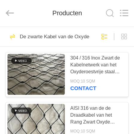
Anping
Yuntong
Metal
Producten
Wire
Mesh
Co.,Ltd.
All
Rights
HUIS
204
Reserved.
De zwarte Kabel van de Oxydedraad
Het Netwerk van de
PRODUCTEN
draadkabel
304 / 316 Inox Zwart de
Kabelnetwerk van het
ONGEVEER
Oxyderoestvrije staal
ONS
voor Dierlijke
MOQ:10 SQM
Bijlage/Balustrade
CONTACT
146
FABRIEKSREIS
Het Netwerk van de
AISI 316 van de de
KWALITEITSCONTROLE
Draadkabel van het
dierentuindraad
Rang Zwart Oxyde
Netwerk Ferruled en
MOQ:10 SQM