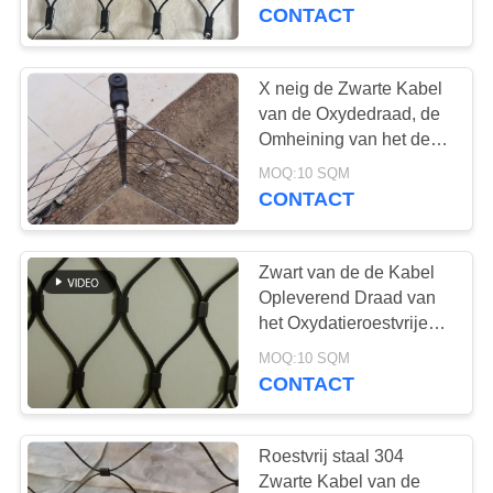
CONTACTEER
Geknoopt Type
CONTACT
ONS
X neig de Zwarte Kabel
155
NIEUWS
van de Oxydedraad, de
Het Netwerk van de
Omheining van het de
Kabelnetwerk van de
VERZOEK
balustradekabel
MOQ:10 SQM
Roestvrij staaldraad
CONTACT
OM EEN
CITAAT
Zwart van de de Kabel
Opleverend Draad van
SITEMAP
het Oxydatieroestvrije
119
staal Netwerk Flexibel
MOQ:10 SQM
Vogelhuisdraad het
Geweven Type
CONTACT
PRIVACYBELEID
Opleveren
Roestvrij staal 304
Zwarte Kabel van de