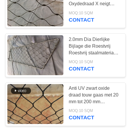
Oxydedraad X neigt
Kabel de Hoek van het
MOQ:10 SQM
60 Graadnetwerk
CONTACT
103
X neig
2.0mm Dia Dierlijke
Kabelnetwerk
Bijlage die Roestvrij
Roestvrij staalmateriaal
opleveren
MOQ:10 SQM
CONTACT
31
Anti UV zwart oxide
De zwarte Kabel
draad touw gaas met 20
mm tot 200 mm
van de Oxydedraad
diafragma en 1,2 mm tot
MOQ:10 SQM
3,2 mm kabel diameter
CONTACT