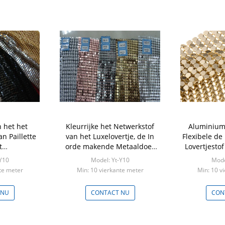
 het het
Kleurrijke het Netwerkstof
Aluminiu
n Paillette
van het Luxelovertje, de In
Flexibele de
t
orde makende Metaaldoek
Lovertjestof
inium Stof
van de Netwerkstof
Y10
Model: Yt-Y10
Mode
akkelijk
te meter
Min: 10 vierkante meter
Min: 10 v
maken
 NU
CONTACT NU
CON