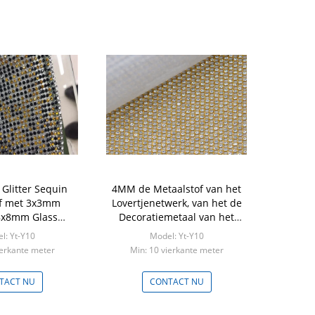
 Glitter Sequin
4MM de Metaalstof van het
f met 3x3mm
Lovertjenetwerk, van het de
x8mm Glass
Decoratiemetaal van het
voor kleding en
Kristalbergkristal de Vlokstof
l: Yt-Y10
Model: Yt-Y10
leding
ierkante meter
Min: 10 vierkante meter
TACT NU
CONTACT NU