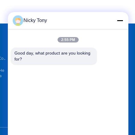
Nicky Tony
2:55 PM
VIND ONS OP
Good day, what product are you looking 
o.,
for?
 He
a
Verzend