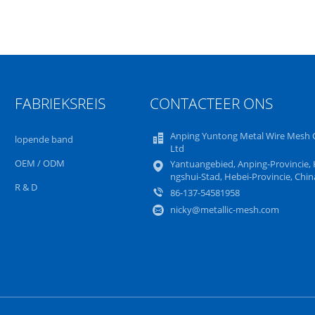
FABRIEKSREIS
CONTACTEER ONS
Anping Yuntong Metal Wire Mesh C
lopende band
Ltd
OEM / ODM
Yantuangebied, Anping-Provincie,
ngshui-Stad, Hebei-Provincie, Chin
R & D
86-137-54581958
nicky@metallic-mesh.com