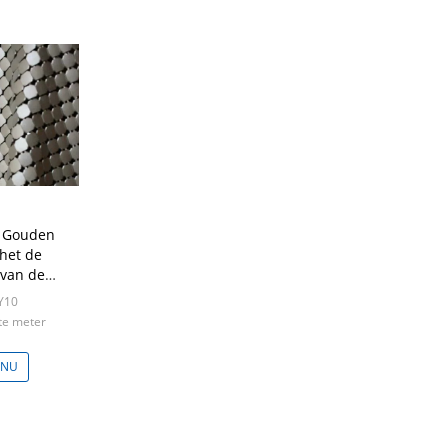
f Gouden
het de
 van de
 Verklaard
Y10
rce
te meter
 NU