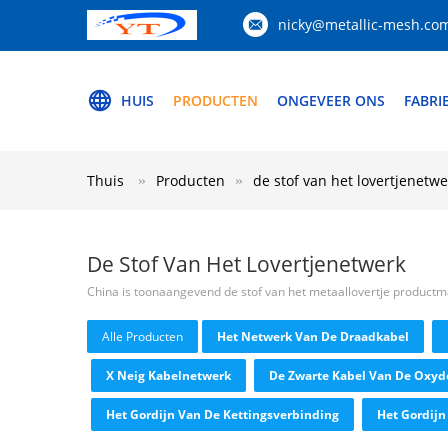
nicky@metallic-mesh.co
HUIS
PRODUCTEN
ONGEVEER ONS
FABRI
Thuis
Producten
de stof van het lovertjenetwe
De Stof Van Het Lovertjenetwerk
China is toonaangevend de stof van het metaallovertje productm
Alle Producten
Het Netwerk Van De Draadkabel
X Neig Kabelnetwerk
De Zwarte Kabel Van De Oxy
Het Gordijn Van De Kettingsverbinding
Het Gordijn