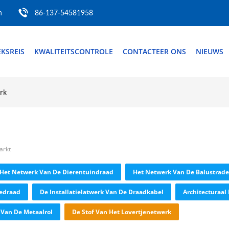
m
86-137-54581958
EKSREIS
KWALITEITSCONTROLE
CONTACTEER ONS
NIEUWS
rk
arkt
Het Netwerk Van De Dierentuindraad
Het Netwerk Van De Balustrad
dedraad
De Installatielatwerk Van De Draadkabel
Architecturaal
 Van De Metaalrol
De Stof Van Het Lovertjenetwerk