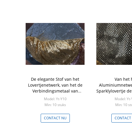
De elegante Stof van het
Van het 
Lovertjenetwerk, van het de
Aluminiumnetwe
Verbindingsmetaal van
Sparklylovertje de
Aluminiumvlokken het
de Stoffenpira
Model: Yt-Y10
Model: Yt-
Netwerkstof
Kledingstuk word
Min: 10 stuks
Min: 10 st
dat
CONTACT NU
CONTACT