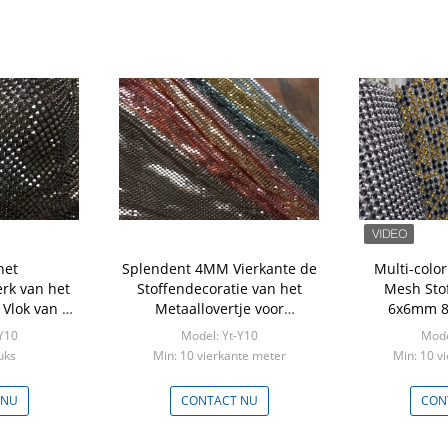
het
Splendent 4MM Vierkante de
Multi-color
rk van het
Stoffendecoratie van het
Mesh Sto
 Vlok van de
Metaallovertje voor
6x6mm 8
mide voor
Kleding/Kledingstuk
Rhinestone 
Y10
Model: Yt-Y10
Mode
t verbonden
k
uks
Min: 10 vierkante meter
Min: 10 v
 NU
CONTACT NU
CON