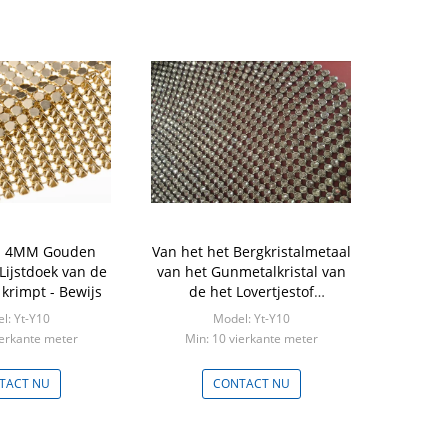
m 4MM Gouden
Van het het Bergkristalmetaal
 Lijstdoek van de
van het Gunmetalkristal van
 krimpt - Bewijs
de het Lovertjestof
Goedgekeurd Ce van de de
l: Yt-Y10
Model: Yt-Y10
Decoratiedoek
ierkante meter
Min: 10 vierkante meter
TACT NU
CONTACT NU