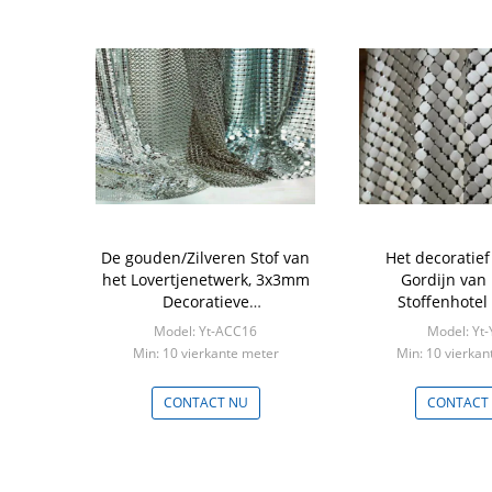
De gouden/Zilveren Stof van
Het decoratie
het Lovertjenetwerk, 3x3mm
Gordijn van 
Decoratieve
Stoffenhotel
Metaalnetwerkstof voor
Metaalvlok/Zaal
Model: Yt-ACC16
Model: Yt-
Tafelkleed
Verdele
Min: 10 vierkante meter
Min: 10 vierkan
CONTACT NU
CONTACT