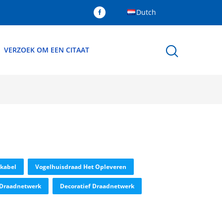
Dutch
VERZOEK OM EEN CITAAT
ekabel
Vogelhuisdraad Het Opleveren
 Draadnetwerk
Decoratief Draadnetwerk