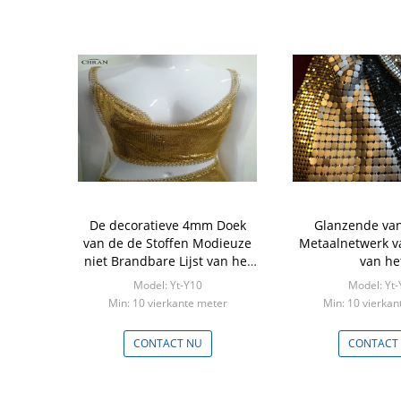
De decoratieve 4mm Doek
Glanzende van
van de de Stoffen Modieuze
Metaalnetwerk va
niet Brandbare Lijst van het
van he
Lovertjenetwerk
Schoonheidsalum
Model: Yt-Y10
Model: Yt-
1.5x0.45m Gem
Min: 10 vierkante meter
Min: 10 vierkan
schoon te 
CONTACT NU
CONTACT