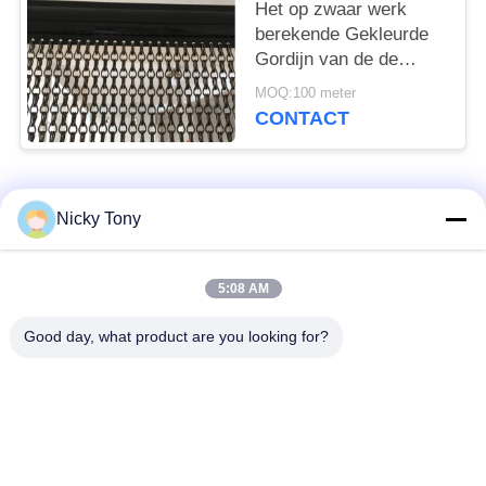
Anodiseren
Het op zwaar werk
berekende Gekleurde
Gordijn van de de
Kettingsverbinding van
MOQ:100 meter
de Aluminiumhaak,
CONTACT
2.0mm en 1.6mm Dikte
populaire categorieën
Alle
Nicky Tony
Het Netwerk van de
Het Netwerk van de
5:08 AM
draadkabel
dierentuindraad
Good day, what product are you looking for?
Het Netwerk van de
Vogelhuisdraad het
balustradekabel
Opleveren
De zwarte Kabel van
X neig Kabelnetwerk