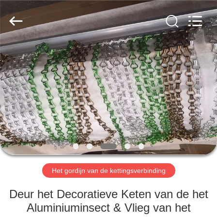
Anping
Yuntong
Metal
Wire
Mesh
Co.,Ltd.
All
Rights
HUIS
Reserved.
PRODUCTEN
ONGEVEER
ONS
FABRIEKSREIS
Het gordijn van de kettingsverbinding
KWALITEITSCONTROLE
Deur het Decoratieve Keten van de het
Aluminiuminsect & Vlieg van het