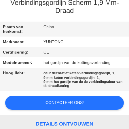
CONTACTEER
Verbindingsgordijn Scherm 1,9 Mm-
ONS
Draad
NIEUWS
Plaats van
China
herkomst:
Merknaam:
YUNTONG
VERZOEK
Certificering:
CE
OM EEN
Modelnummer:
het gordijn van de kettingsverbinding
CITAAT
Hoog licht:
,
,
deur decoratief keten verbindingsgordijn
1
,
,
9 mm-keten verbindingsgordijn
1
SITEMAP
9 mm-het gordijn van de de verbindingsdeur van
de draadketting
PRIVACYBELEID
CONTACTEER ONS!
DETAILS ONTVOUWEN