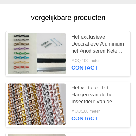
vergelijkbare producten
Het exclusieve
Decoratieve Aluminium
het Anodiseren Keten
Scherm 24 X12 x 8mm
MOQ:100 meter
van de Deurvlieg
CONTACT
Het verticale het
Hangen van de het
Insectdeur van de
Aluminiumketting het
MOQ:100 meter
Gordijn van het de
CONTACT
Vliegscherm
Gebeëindigd