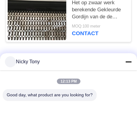
Anodiseren
Het op zwaar werk
berekende Gekleurde
Gordijn van de de
Kettingsverbinding van
MOQ:100 meter
de Aluminiumhaak,
CONTACT
2.0mm en 1.6mm Dikte
populaire categorieën
Alle
Nicky Tony
Het Netwerk van de
Het Netwerk van de
12:13 PM
draadkabel
dierentuindraad
Good day, what product are you looking for?
Het Netwerk van de
Vogelhuisdraad het
balustradekabel
Opleveren
De zwarte Kabel van
X neig Kabelnetwerk