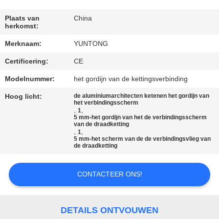
CONTACTEER
ONS
Plaats van
China
herkomst:
Merknaam:
YUNTONG
NIEUWS
Certificering:
CE
VERZOEK
Modelnummer:
het gordijn van de kettingsverbinding
OM EEN
Hoog licht:
de aluminiumarchitecten ketenen het gordijn van
het verbindingsscherm
CITAAT
,
,
1
5 mm-het gordijn van het de verbindingsscherm
van de draadketting
,
,
1
SITEMAP
5 mm-het scherm van de de verbindingsvlieg van
de draadketting
PRIVACYBELEID
CONTACTEER ONS!
DETAILS ONTVOUWEN