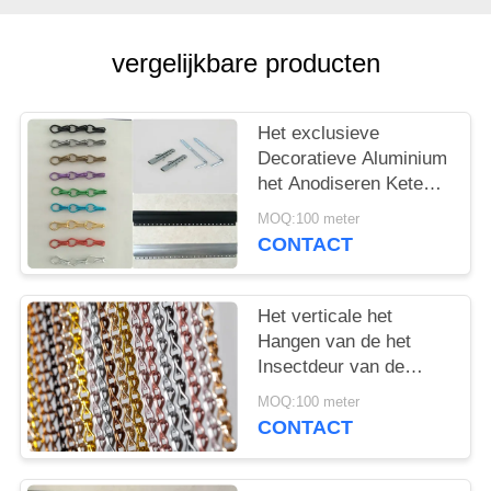
vergelijkbare producten
Het exclusieve
Decoratieve Aluminium
het Anodiseren Keten
Scherm 24 X12 x 8mm
MOQ:100 meter
van de Deurvlieg
CONTACT
Het verticale het
Hangen van de het
Insectdeur van de
Aluminiumketting het
MOQ:100 meter
Gordijn van het de
CONTACT
Vliegscherm
Gebeëindigd