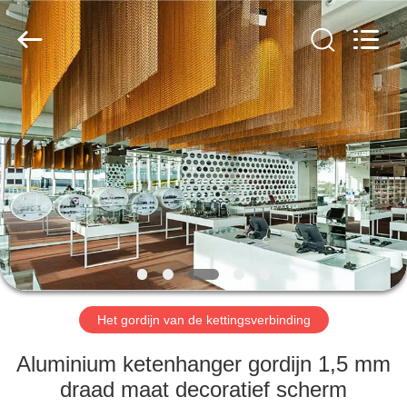
Anping
Yuntong
Metal
Wire
Mesh
Co.,Ltd.
All
Rights
HUIS
Reserved.
PRODUCTEN
ONGEVEER
ONS
FABRIEKSREIS
Het gordijn van de kettingsverbinding
KWALITEITSCONTROLE
Aluminium ketenhanger gordijn 1,5 mm
draad maat decoratief scherm