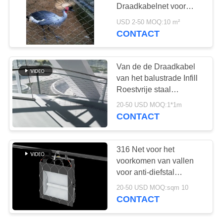
Draadkabelnet voor
Bescherming van
USD 2-50 MOQ:10 m²
Vogels in de Dierentuin
CONTACT
Van de de Draadkabel
van het balustrade Infill
Roestvrije staal
Anticorrosieve Netwerk
20-50 USD MOQ:1*1m
SUS304 SS316
CONTACT
316 Net voor het
voorkomen van vallen
voor anti-diefstal
roestvrijstalen gaaszak
20-50 USD MOQ:sqm 10
CONTACT