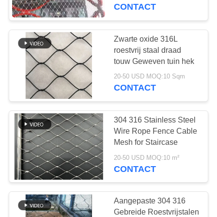
CONTACTEER
CONTACT
ONS
Zwarte oxide 316L
NIEUWS
roestvrij staal draad
touw Geweven tuin hek
VERZOEK
20-50 USD MOQ:10 Sqm
CONTACT
OM EEN
CITAAT
304 316 Stainless Steel
Wire Rope Fence Cable
SITEMAP
Mesh for Staircase
20-50 USD MOQ:10 m²
CONTACT
PRIVACYBELEID
Aangepaste 304 316
Gebreide Roestvrijstalen