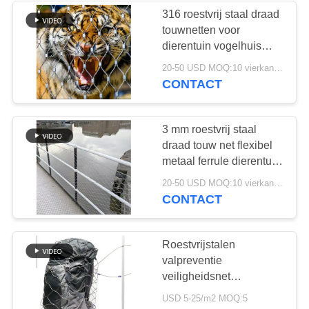
316 roestvrij staal draad
touwnetten voor
dierentuin vogelhuis
omheining mesh
20-50 USD MOQ:10 vierkante meter
CONTACT
3 mm roestvrij staal
draad touw net flexibel
metaal ferrule dierentuin
mesh
20-50 USD MOQ:10 vierkante meter
CONTACT
Roestvrijstalen
valpreventie
veiligheidsnet
Roestvrijstalen
USD 5-25/m2 MOQ:5
staaldraadgaasnet