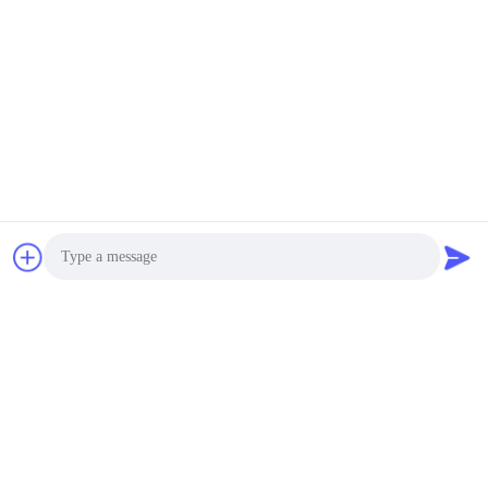
voor tuinbouw en
buitenveiligheid
20-50 USD MOQ:10 m²
CONTACT
SS316 7*7 Zwart oxide
roestvrij staal draad
touw gaas voor
dierentuin
20-50 USD MOQ:10 vierkante meter
CONTACT
316 roestvrij staal draad
touwnetten voor
dierentuin vogelhuis
Photo
omheining mesh
20-50 USD MOQ:10 vierkante meter
CONTACT
Video Call
Audio Call