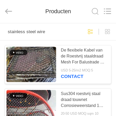
Anping
Yuntong
Metal
Producten
Wire
Mesh
Co.,Ltd.
All
Rights
HUIS
Reserved.
stainless steel wire
PRODUCTEN
De flexibele Kabel van
de Roestvrij staaldraad
ONGEVEER
Mesh For Balustrade Or
ONS
Railing
USD 5-25/m2 MOQ:5
CONTACT
FABRIEKSREIS
Sus304 roestvrij staal
KWALITEITSCONTROLE
draad touwnet
Corrosieweerstand 1m x
30m
20-50 USD MOQ:sqm 10