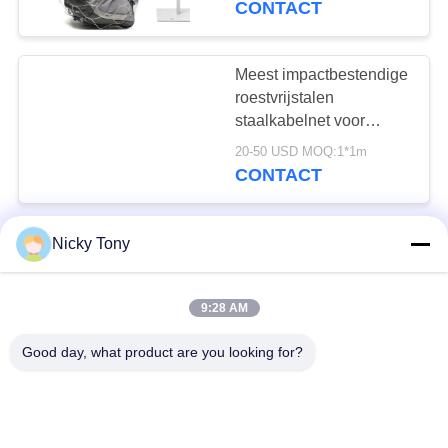
CONTACT
Meest impactbestendige
roestvrijstalen
staalkabelnet voor
bescherming van
20-50 USD MOQ:1*1m
roofdiergebieden
CONTACT
316 Roestvrij Staal
Nicky Tony
Draadkabel Net Touw
Gaas Hek voor
9:28 AM
Trapleuning Balustrade
20-50 USD MOQ:5 m2
CONTACT
Good day, what product are you looking for?
Corrosiebestendig
roestvrij staal touwnet