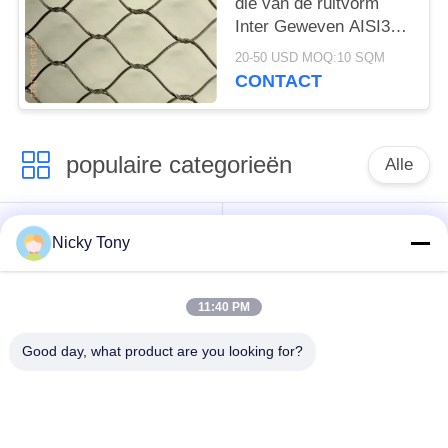
die van de ruitvorm
Inter Geweven AISI316
de Materiële Grootte
20-50 USD MOQ:10 SQM
van 7x7/7x19-
CONTACT
opleveren
populaire categorieën
Alle
Het Netwerk van de
Het Netwerk van de
Nicky Tony
draadkabel
dierentuindraad
11:40 PM
Het Netwerk van de
Vogelhuisdraad het
balustradekabel
Opleveren
Good day, what product are you looking for?
De zwarte Kabel van
X neig Kabelnetwerk
de Oxydedraad