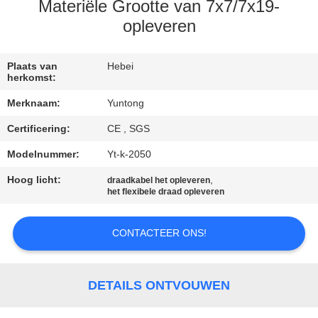
CONTACTEER
Materiële Grootte van 7x7/7x19-
ONS
opleveren
NIEUWS
Plaats van
Hebei
herkomst:
Merknaam:
Yuntong
VERZOEK
Certificering:
CE , SGS
OM EEN
Modelnummer:
Yt-k-2050
CITAAT
Hoog licht:
,
draadkabel het opleveren
het flexibele draad opleveren
SITEMAP
CONTACTEER ONS!
PRIVACYBELEID
DETAILS ONTVOUWEN