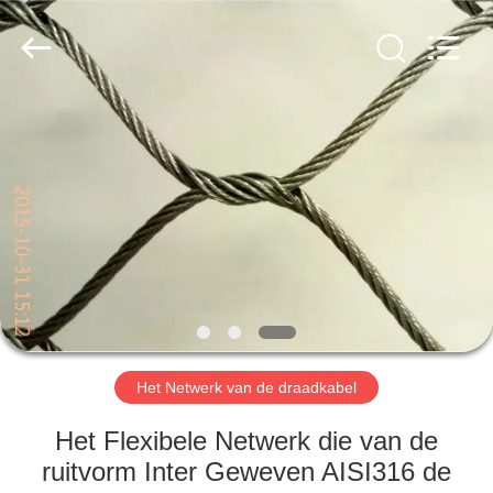
Anping
Yuntong
Metal
Wire
Mesh
Co.,Ltd.
All
Rights
HUIS
Reserved.
PRODUCTEN
ONGEVEER
ONS
FABRIEKSREIS
Het Netwerk van de draadkabel
KWALITEITSCONTROLE
Het Flexibele Netwerk die van de
ruitvorm Inter Geweven AISI316 de