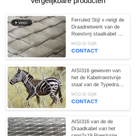
vergelijkbare producten
Ferruled Stijl x-neigt de
Draadnetwerk van de
Roestvrij staalkabel het
Opleveren voor
MOQ:10 SQM
Dierentuin Bestand
CONTACT
Breken
AISI316 geweven van
het de Kabelroestvrije
staal van de Typedraad
de
MOQ:10 SQM
Dierentuinnetwerk/het
CONTACT
Dierlijke Bijlage
Schermen
AISI316 van de de
Draadkabel van het
rang7x19 Roestvrije