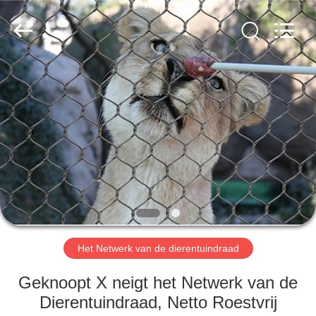
Anping
Yuntong
Metal
Wire
Mesh
Co.,Ltd.
All
Rights
HUIS
Reserved.
PRODUCTEN
ONGEVEER
ONS
FABRIEKSREIS
Het Netwerk van de dierentuindraad
KWALITEITSCONTROLE
Geknoopt X neigt het Netwerk van de
Dierentuindraad, Netto Roestvrij