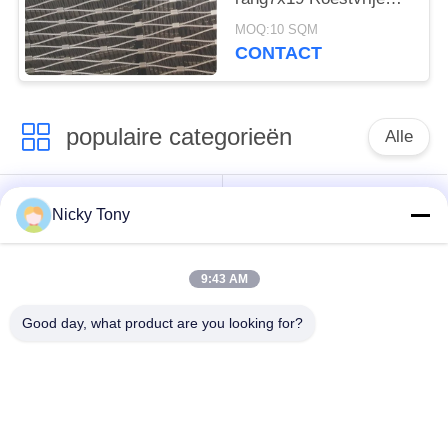
staal het Vogelhuis van
MOQ:10 SQM
de het
CONTACT
Netwerkdierentuin het
Opleveren
populaire categorieën
Alle
Het Netwerk van de
Het Netwerk van de
Nicky Tony
draadkabel
dierentuindraad
9:43 AM
Het Netwerk van de
Vogelhuisdraad het
balustradekabel
Opleveren
Good day, what product are you looking for?
De zwarte Kabel van
X neig Kabelnetwerk
de Oxydedraad