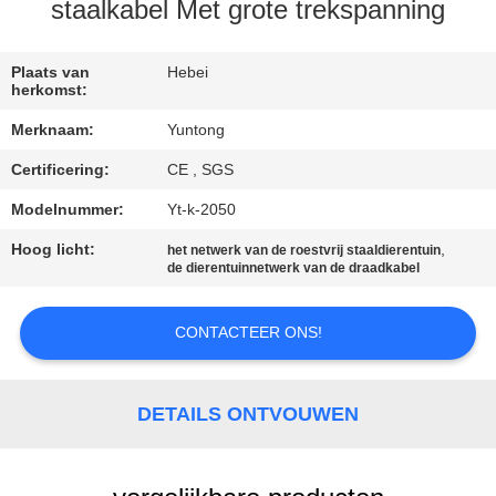
CONTACTEER
staalkabel Met grote trekspanning
ONS
Plaats van
Hebei
herkomst:
NIEUWS
Merknaam:
Yuntong
Certificering:
CE , SGS
VERZOEK
OM EEN
Modelnummer:
Yt-k-2050
CITAAT
Hoog licht:
,
het netwerk van de roestvrij staaldierentuin
de dierentuinnetwerk van de draadkabel
SITEMAP
CONTACTEER ONS!
PRIVACYBELEID
DETAILS ONTVOUWEN