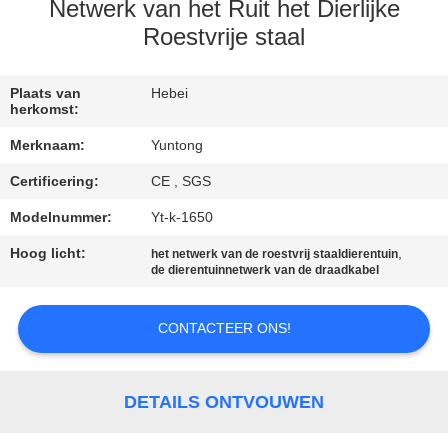
CONTACTEER
Netwerk van het Ruit het Dierlijke
ONS
Roestvrije staal
NIEUWS
Plaats van
Hebei
herkomst:
Merknaam:
Yuntong
VERZOEK
Certificering:
CE , SGS
OM EEN
Modelnummer:
Yt-k-1650
CITAAT
Hoog licht:
,
het netwerk van de roestvrij staaldierentuin
de dierentuinnetwerk van de draadkabel
SITEMAP
CONTACTEER ONS!
PRIVACYBELEID
DETAILS ONTVOUWEN