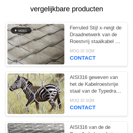
vergelijkbare producten
Ferruled Stijl x-neigt de
Draadnetwerk van de
Roestvrij staalkabel het
Opleveren voor
MOQ:10 SQM
Dierentuin Bestand
CONTACT
Breken
AISI316 geweven van
het de Kabelroestvrije
staal van de Typedraad
de
MOQ:10 SQM
Dierentuinnetwerk/het
CONTACT
Dierlijke Bijlage
Schermen
AISI316 van de de