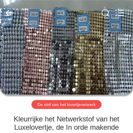
Anping
Yuntong
Metal
Wire
Mesh
Co.,Ltd.
All
Rights
HUIS
Reserved.
PRODUCTEN
ONGEVEER
ONS
FABRIEKSREIS
De stof van het lovertjenetwerk
KWALITEITSCONTROLE
Kleurrijke het Netwerkstof van het
Luxelovertje, de In orde makende