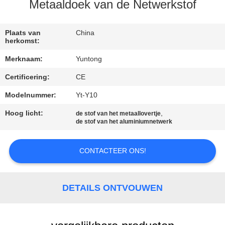
CONTACTEER
Metaaldoek van de Netwerkstof
ONS
Plaats van
China
herkomst:
NIEUWS
Merknaam:
Yuntong
Certificering:
CE
VERZOEK
OM EEN
Modelnummer:
Yt-Y10
CITAAT
Hoog licht:
,
de stof van het metaallovertje
de stof van het aluminiumnetwerk
SITEMAP
CONTACTEER ONS!
PRIVACYBELEID
DETAILS ONTVOUWEN