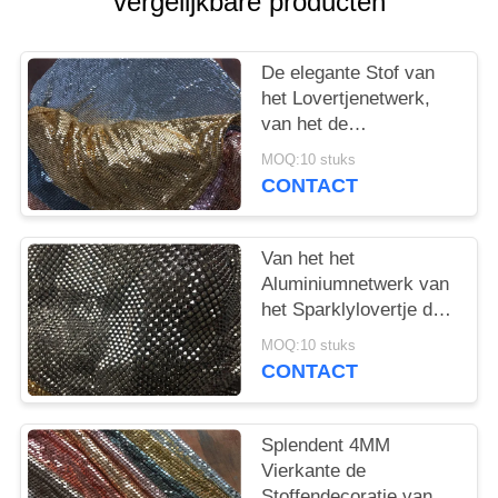
vergelijkbare producten
De elegante Stof van
het Lovertjenetwerk,
van het de
Verbindingsmetaal van
MOQ:10 stuks
Aluminiumvlokken het
CONTACT
Netwerkstof
Van het het
Aluminiumnetwerk van
het Sparklylovertje de
Vlok van de de
MOQ:10 stuks
Stoffenpiramide voor
CONTACT
Kledingstuk wordt
verbonden dat
Splendent 4MM
Vierkante de
Stoffendecoratie van