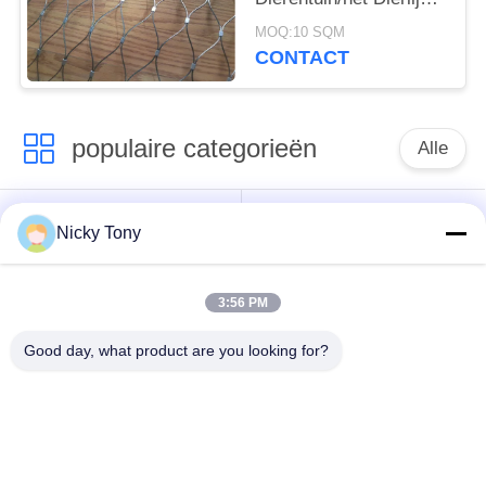
Netwerk van de de
MOQ:10 SQM
Kabelmetalen kap van
CONTACT
de Bijlagedraad
populaire categorieën
Alle
Het Netwerk van de
Het Netwerk van de
Nicky Tony
draadkabel
dierentuindraad
3:56 PM
Het Netwerk van de
Vogelhuisdraad het
balustradekabel
Opleveren
Good day, what product are you looking for?
De zwarte Kabel van
X neig Kabelnetwerk
de Oxydedraad