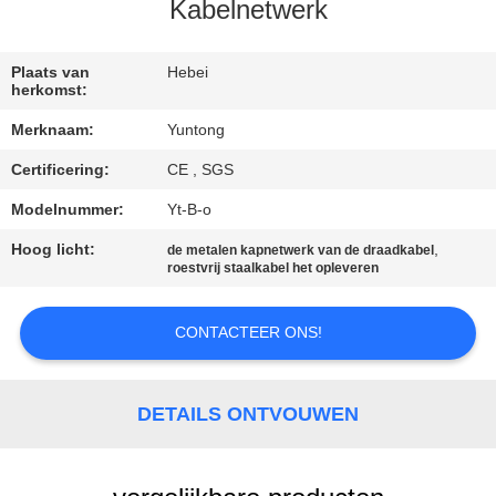
CONTACTEER
Kabelnetwerk
ONS
Plaats van
Hebei
herkomst:
NIEUWS
Merknaam:
Yuntong
Certificering:
CE , SGS
VERZOEK
OM EEN
Modelnummer:
Yt-B-o
CITAAT
Hoog licht:
,
de metalen kapnetwerk van de draadkabel
roestvrij staalkabel het opleveren
SITEMAP
CONTACTEER ONS!
PRIVACYBELEID
DETAILS ONTVOUWEN