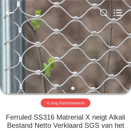
Anping
Yuntong
Metal
Wire
Mesh
Co.,Ltd.
All
Rights
HUIS
Reserved.
PRODUCTEN
ONGEVEER
ONS
FABRIEKSREIS
X neig Kabelnetwerk
KWALITEITSCONTROLE
Ferruled SS316 Matrerial X neigt Alkali
Bestand Netto Verklaard SGS van het