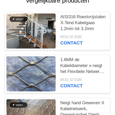
vergelijkbare producten
AISI316 Roestvrijstalen
X-Tend Kabelgaas
1.2mm tot 3.2mm
MOQ:10 SQM
CONTACT
1.6MM de
Kabeldiameter x-neigt
het Flexibele Netwerk
van de Roestvrij
MOQ:10 SQM
staalkabel voor Groene
CONTACT
Muur
Neigt hand Geweven X
Kabelnetwerk,
Dierentuin/het Dierlijke