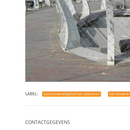
LABEL:
balustradeveiligheid het opleveren
het netwerk
CONTACTGEGEVENS