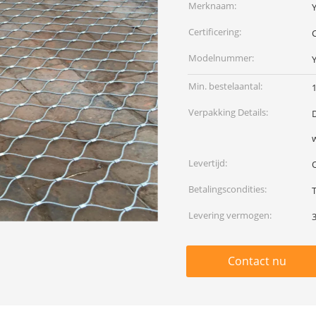
Merknaam:
Certificering:
C
Modelnummer:
Y
Min. bestelaantal:
Verpakking Details:
Levertijd:
Betalingscondities:
T
Levering vermogen:
Contact nu