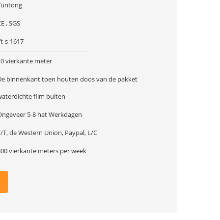
Yuntong
E , SGS
t-s-1617
10 vierkante meter
De binnenkant toen houten doos van de pakket
waterdichte film buiten
Ongeveer 5-8 het Werkdagen
/T, de Western Union, Paypal, L/C
300 vierkante meters per week