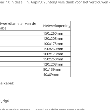
varing in deze lijn. Anping Yuntong vele dank voor het vertrouwen
twerkdiameter van de
Netwerkopening
abel
150x260mm
120x208mm
100x173mm
150x260mm
100x173mm
150x260mm
120x208mm
80x139mm
40x69mm
alkabel:
ijzigd
ch worden getest – vooral geschikt voor voorgevels