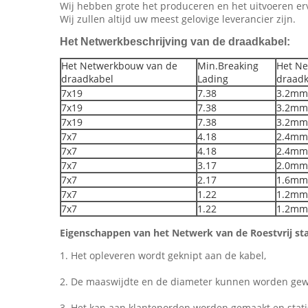
Wij hebben grote het produceren en het uitvoeren er
Wij zullen altijd uw meest gelovige leverancier zijn.
Het Netwerkbeschrijving van de draadkabel:
Het Netwerkbouw van de
Min.Breaking
Het Ne
draadkabel
Lading
draadk
7x19
7.38
3.2mm
7x19
7.38
3.2mm
7x19
7.38
3.2mm
7x7
4.18
2.4mm
7x7
4.18
2.4mm
7x7
3.17
2.0mm
7x7
2.17
1.6mm
7x7
1.22
1.2mm
7x7
1.22
1.2mm
Eigenschappen van het Netwerk van de Roestvrij sta
1. Het opleveren wordt geknipt aan de kabel,
2. De maaswijdte en de diameter kunnen worden gew
3. Het kan aan klantenorden worden gemaakt en statis