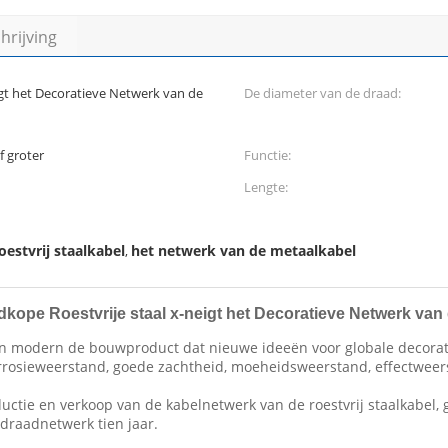
rijving
eigt het Decoratieve Netwerk van de
De diameter van de draad:
 groter
Functie:
Lengte:
estvrij staalkabel
het netwerk van de metaalkabel
,
edkope Roestvrije staal x-neigt het Decoratieve Netwerk va
een modern de bouwproduct dat nieuwe ideeën voor globale decorat
orrosieweerstand, goede zachtheid, moeheidsweerstand, effectweer
uctie en verkoop van de kabelnetwerk van de roestvrij staalkabel,
draadnetwerk tien jaar.