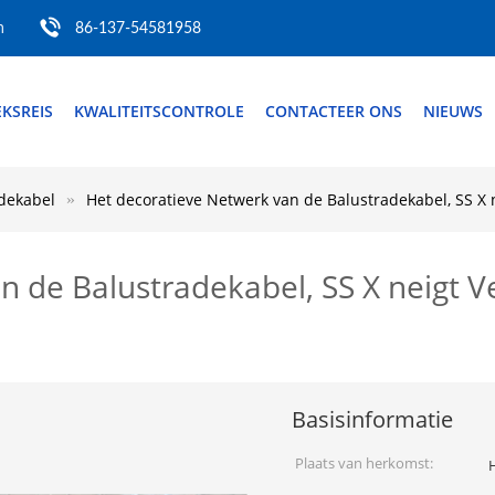
m
86-137-54581958
EKSREIS
KWALITEITSCONTROLE
CONTACTEER ONS
NIEUWS
dekabel
Het decoratieve Netwerk van de Balustradekabel, SS X 
n de Balustradekabel, SS X neigt V
Basisinformatie
Plaats van herkomst: