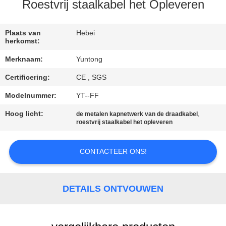
CONTACTEER
Roestvrij staalkabel het Opleveren
ONS
Plaats van
Hebei
herkomst:
NIEUWS
Merknaam:
Yuntong
Certificering:
CE , SGS
VERZOEK
OM EEN
Modelnummer:
YT--FF
CITAAT
Hoog licht:
,
de metalen kapnetwerk van de draadkabel
roestvrij staalkabel het opleveren
SITEMAP
CONTACTEER ONS!
PRIVACYBELEID
DETAILS ONTVOUWEN