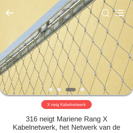
Anping
Yuntong
Metal
Wire
Mesh
Co.,Ltd.
All
Rights
HUIS
Reserved.
PRODUCTEN
ONGEVEER
ONS
FABRIEKSREIS
X neig Kabelnetwerk
KWALITEITSCONTROLE
316 neigt Mariene Rang X
Kabelnetwerk, het Netwerk van de