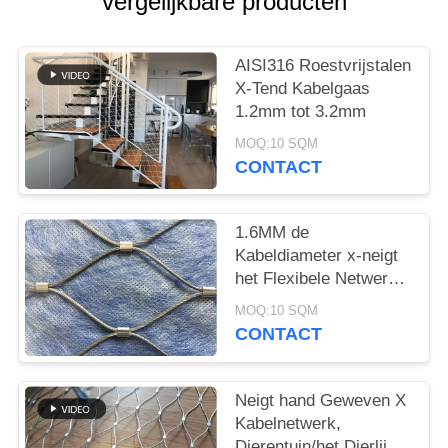
vergelijkbare producten
AISI316 Roestvrijstalen
X-Tend Kabelgaas
1.2mm tot 3.2mm
MOQ:10 SQM
CONTACT
1.6MM de
Kabeldiameter x-neigt
het Flexibele Netwerk
van de Roestvrij
MOQ:10 SQM
staalkabel voor Groene
CONTACT
Muur
Neigt hand Geweven X
Kabelnetwerk,
Dierentuin/het Dierlijke