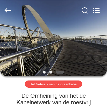
Anping
Yuntong
Metal
Wire
Mesh
Co.,Ltd.
All
Rights
HUIS
Reserved.
PRODUCTEN
ONGEVEER
ONS
FABRIEKSREIS
Het Netwerk van de draadkabel
KWALITEITSCONTROLE
De Omheining van het de
Kabelnetwerk van de roestvrij