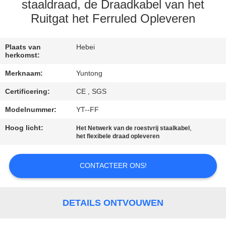
CONTACTEER
staaldraad, de Draadkabel van het
ONS
Ruitgat het Ferruled Opleveren
NIEUWS
Plaats van
Hebei
herkomst:
Merknaam:
Yuntong
VERZOEK
Certificering:
CE , SGS
OM EEN
Modelnummer:
YT--FF
CITAAT
Hoog licht:
,
Het Netwerk van de roestvrij staalkabel
het flexibele draad opleveren
SITEMAP
CONTACTEER ONS!
PRIVACYBELEID
DETAILS ONTVOUWEN