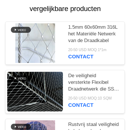
vergelijkbare producten
1.5mm 60x60mm 316L
het Materiële Netwerk
van de Draadkabel
20-50 USD MOQ:1*1m
CONTACT
De veiligheid
versterkte Flexibel
Draadnetwerk die SS
304 opleveren
20-50 USD MOQ:10 SQM
Architecturale Ferruled
CONTACT
Omheining
Rustvrij staal veiligheid