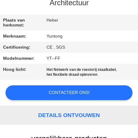
CONTACTEER
Architectuur
ONS
Plaats van
Hebei
herkomst:
NIEUWS
Merknaam:
Yuntong
Certificering:
CE , SGS
VERZOEK
OM EEN
Modelnummer:
YT--FF
CITAAT
Hoog licht:
,
Het Netwerk van de roestvrij staalkabel
het flexibele draad opleveren
SITEMAP
CONTACTEER ONS!
PRIVACYBELEID
DETAILS ONTVOUWEN