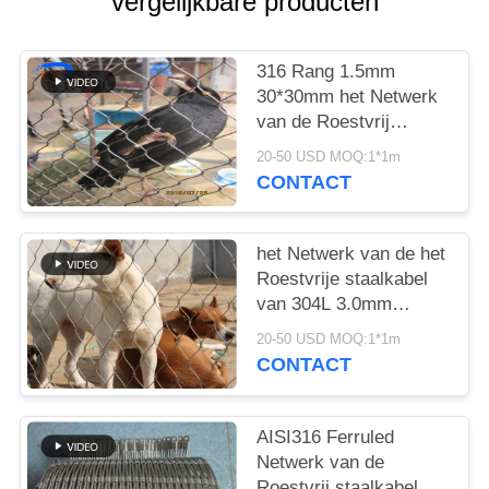
vergelijkbare producten
316 Rang 1.5mm
30*30mm het Netwerk
van de Roestvrij
staaldierentuin
20-50 USD MOQ:1*1m
CONTACT
het Netwerk van de het
Roestvrije staalkabel
van 304L 3.0mm
150x150mm
20-50 USD MOQ:1*1m
CONTACT
AISI316 Ferruled
Netwerk van de
Roestvrij staalkabel