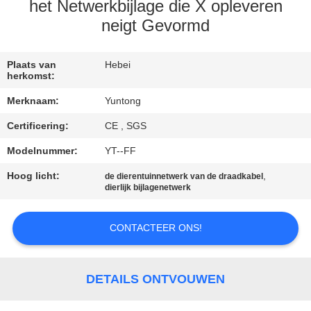
CONTACTEER
het Netwerkbijlage die X opleveren
ONS
neigt Gevormd
NIEUWS
Plaats van
Hebei
herkomst:
Merknaam:
Yuntong
VERZOEK
Certificering:
CE , SGS
OM EEN
Modelnummer:
YT--FF
CITAAT
Hoog licht:
,
de dierentuinnetwerk van de draadkabel
dierlijk bijlagenetwerk
SITEMAP
CONTACTEER ONS!
PRIVACYBELEID
DETAILS ONTVOUWEN