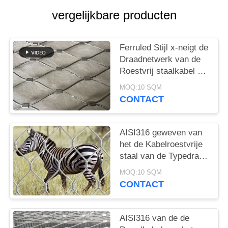
vergelijkbare producten
Ferruled Stijl x-neigt de
Draadnetwerk van de
Roestvrij staalkabel het
Opleveren voor
MOQ:10 SQM
Dierentuin Bestand
CONTACT
Breken
AISI316 geweven van
het de Kabelroestvrije
staal van de Typedraad
de
MOQ:10 SQM
Dierentuinnetwerk/het
CONTACT
Dierlijke Bijlage
Schermen
AISI316 van de de