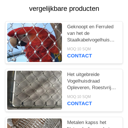
vergelijkbare producten
Geknoopt en Ferruled
van het de
Staalkabelvogelhuis
van Typestainelss van
MOQ:10 SQM
het de Draadnetwerk
CONTACT
de Dierentuinproject
Het uitgebreide
Vogelhuisdraad
Opleveren, Roestvrij
staal Geweven de
MOQ:10 SQM
Draadnetwerk van het
CONTACT
Vogelvogelhuis
Metalen kapss het