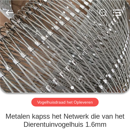
Anping
Yuntong
Metal
Wire
Mesh
Co.,Ltd.
All
Rights
HUIS
Reserved.
PRODUCTEN
ONGEVEER
ONS
FABRIEKSREIS
Vogelhuisdraad het Opleveren
KWALITEITSCONTROLE
Metalen kapss het Netwerk die van het
Dierentuinvogelhuis 1.6mm