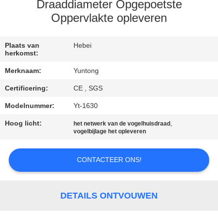
CONTACTEER
Draaddiameter Opgepoetste
ONS
Oppervlakte opleveren
NIEUWS
Plaats van
Hebei
herkomst:
Merknaam:
Yuntong
VERZOEK
Certificering:
CE , SGS
OM EEN
Modelnummer:
Yt-1630
CITAAT
Hoog licht:
,
het netwerk van de vogelhuisdraad
vogelbijlage het opleveren
SITEMAP
CONTACTEER ONS!
PRIVACYBELEID
DETAILS ONTVOUWEN