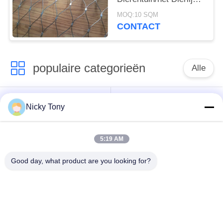
Netwerk van de de
MOQ:10 SQM
Kabelmetalen kap van
CONTACT
de Bijlagedraad
populaire categorieën
Alle
Het Netwerk van de
Het Netwerk van de
Nicky Tony
draadkabel
dierentuindraad
5:19 AM
Het Netwerk van de
Vogelhuisdraad het
balustradekabel
Opleveren
Good day, what product are you looking for?
De zwarte Kabel van
X neig Kabelnetwerk
de Oxydedraad