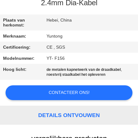
CONTACTEER
2.4mm Dia-Kabel
ONS
Plaats van
Hebei, China
herkomst:
NIEUWS
Merknaam:
Yuntong
Certificering:
CE , SGS
VERZOEK
OM EEN
Modelnummer:
YT- F156
CITAAT
Hoog licht:
,
de metalen kapnetwerk van de draadkabel
roestvrij staalkabel het opleveren
SITEMAP
CONTACTEER ONS!
PRIVACYBELEID
DETAILS ONTVOUWEN