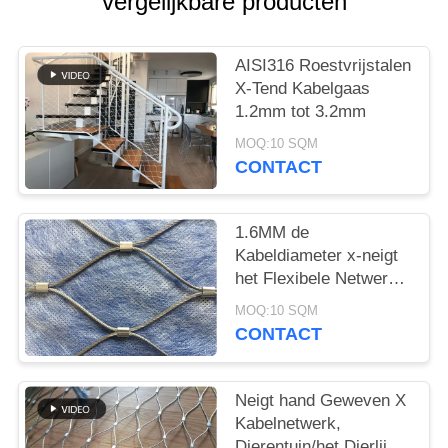
vergelijkbare producten
AISI316 Roestvrijstalen
X-Tend Kabelgaas
1.2mm tot 3.2mm
MOQ:10 SQM
CONTACT
1.6MM de
Kabeldiameter x-neigt
het Flexibele Netwerk
van de Roestvrij
MOQ:10 SQM
staalkabel voor Groene
CONTACT
Muur
Neigt hand Geweven X
Kabelnetwerk,
Dierentuin/het Dierlijke