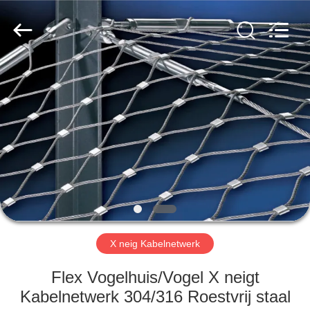
Anping
Yuntong
Metal
Wire
Mesh
Co.,Ltd.
All
Rights
HUIS
Reserved.
PRODUCTEN
ONGEVEER
ONS
FABRIEKSREIS
X neig Kabelnetwerk
KWALITEITSCONTROLE
Flex Vogelhuis/Vogel X neigt
Kabelnetwerk 304/316 Roestvrij staal