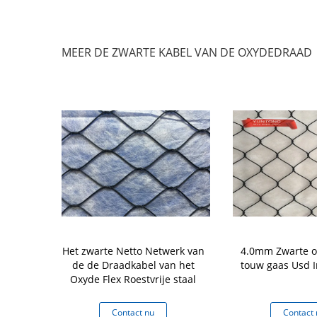
MEER DE ZWARTE KABEL VAN DE OXYDEDRAAD
n de de
Het zwarte Netto Netwerk van
4.0mm Zwarte o
n het Rang
de de Draadkabel van het
touw gaas Usd I
 Netwerk
Oxyde Flex Roestvrije staal
knoopt Type
 nu
Contact nu
Contact 