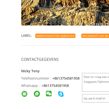
LABEL:
kabelnetwerk het opleveren
het netwerk van de
CONTACTGEGEVENS
Nicky Tony
Telefoonnummer :
+8613754581958
Whatsapp. :
+
8613754581958