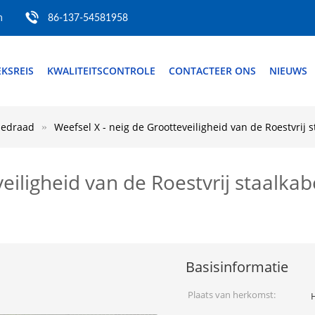
m
86-137-54581958
EKSREIS
KWALITEITSCONTROLE
CONTACTEER ONS
NIEUWS
dedraad
Weefsel X - neig de Grootteveiligheid van de Roestvrij
veiligheid van de Roestvrij staalk
Basisinformatie
Plaats van herkomst: