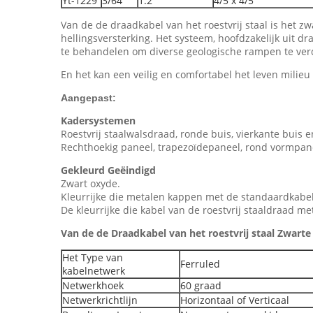
Yt-1229
3/64
1.2
4/5 x 4/5
Van de de draadkabel van het roestvrij staal is het
hellingsversterking. Het systeem, hoofdzakelijk uit 
te behandelen om diverse geologische rampen te ver
En het kan een veilig en comfortabel het leven milieu
Aangepast:
Kadersystemen
Roestvrij staalwalsdraad, ronde buis, vierkante buis 
Rechthoekig paneel, trapezoïdepaneel, rond vormpan
Gekleurd Geëindigd
Zwart oxyde.
Kleurrijke die metalen kappen met de standaardkabel
De kleurrijke die kabel van de roestvrij staaldraad
Van de de Draadkabel van het roestvrij staal Zwart
Het Type van
Ferruled
kabelnetwerk
Netwerkhoek
60 graad
Netwerkrichtlijn
Horizontaal of Verticaal