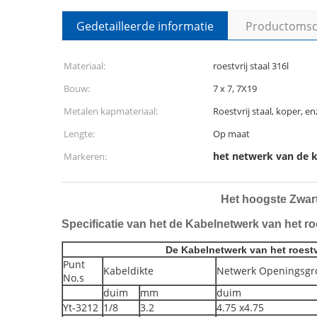
Gedetailleerde informatie
Productomsch
Materiaal:
roestvrij staal 316l
Bouw:
7 x 7, 7X19
Metalen kapmateriaal:
Roestvrij staal, koper, en
Lengte:
Op maat
het netwerk van de 
Markeren:
Het hoogste Zwart
Specificatie van het de Kabelnetwerk van het ro
De Kabelnetwerk van het roestv
Punt
Kabeldikte
Netwerk Openingsgro
No.s
duim
mm
duim
Yt-3212
1/8
3.2
4.75 x4.75