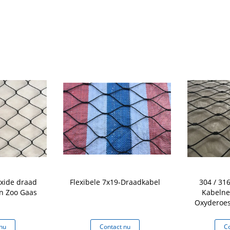
xide draad
Flexibele 7x19-Draadkabel
304 / 31
n Zoo Gaas
Kabelne
Oxyderoest
Dierlijke B
nu
Contact nu
Co