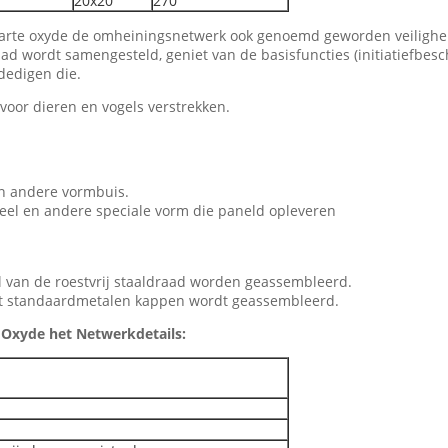
20x20
270
 zwarte oxyde de omheiningsnetwerk ook genoemd geworden veilighei
draad wordt samengesteld, geniet van de basisfuncties (initiatiefb
dedigen die.
 voor dieren en vogels verstrekken.
en andere vormbuis.
eel en andere speciale vorm die paneld opleveren
 van de roestvrij staaldraad worden geassembleerd.
 met standaardmetalen kappen wordt geassembleerd.
e Oxyde het Netwerkdetails: