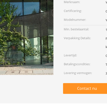
Merknaam:
Certificering:
C
Modelnummer:
Min. bestelaantal:
Verpakking Details:
P
Levertijd:
Betalingscondities:
T
Levering vermogen:
Contact nu