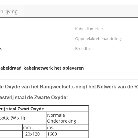
rijving
Kabeldiameter:
Oppervlaktebehandeling:
z.
Breedte:
kabeldraad
kabelnetwerk het opleveren
,
e Oxyde van het Rangweefsel x-neigt het Netwerk van de Ro
estvrij staal de Zwarte Oxyde:
rij staal Zwart Oxyde
Normale
otte (W x H)
Onderbreking
mm
ibs.
120x120
1600