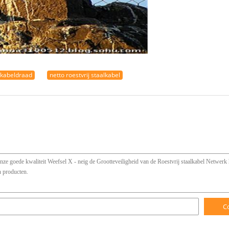
 kabeldraad
netto roestvrij staalkabel
C