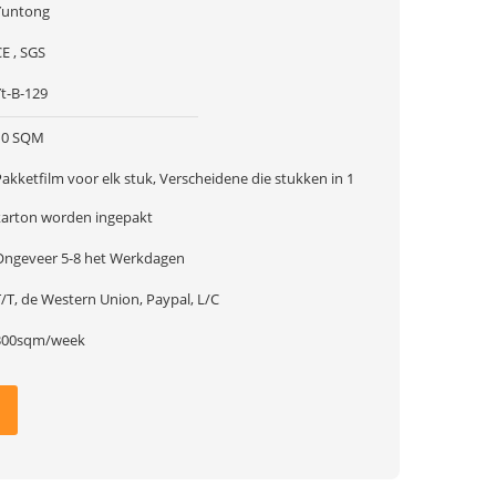
Yuntong
E , SGS
Yt-B-129
10 SQM
akketfilm voor elk stuk, Verscheidene die stukken in 1
karton worden ingepakt
Ongeveer 5-8 het Werkdagen
/T, de Western Union, Paypal, L/C
300sqm/week