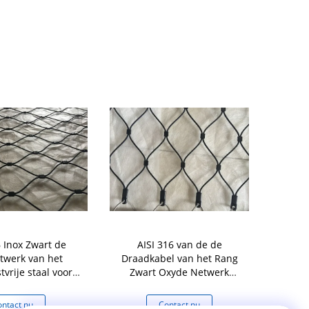
6 Inox Zwart de
AISI 316 van de de
Het zwarte N
twerk van het
Draadkabel van het Rang
de de Draa
vrije staal voor
Zwart Oxyde Netwerk
Oxyde Flex 
ijlage/Balustrade
Ferruled en Geknoopt Type
ntact nu
Contact nu
Co