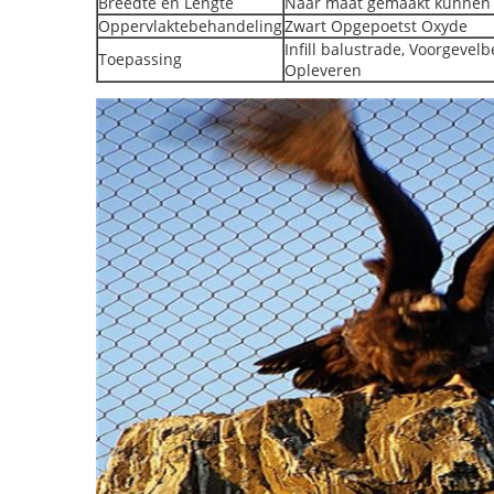
Breedte en Lengte
Naar maat gemaakt kunnen w
Oppervlaktebehandeling
Zwart Opgepoetst Oxyde
Infill balustrade, Voorgevelb
Toepassing
Opleveren