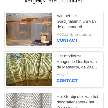
vergelijkbare producten
Van het het
Gordijnaluminium van
de cascaderol
Architecturaal de
MOQ:10 vierkante meter
Legeringsmateriaal
CONTACT
voor
Tentoonstellingszaal
Het modieuze
Hangende Gordijn van
de Metaalrol, de Zaal
van het de
MOQ:10
Stoffengordijn van het
CONTACT
Metaalnetwerk Verdeler
Het Gordijnstof van het
decoratienetwerk het
Zure eindigt