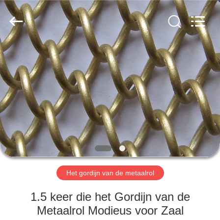
Anping
Yuntong
Metal
Wire
Mesh
Co.,Ltd.
All
Rights
HUIS
Reserved.
PRODUCTEN
ONGEVEER
ONS
FABRIEKSREIS
Het gordijn van de metaalrol
KWALITEITSCONTROLE
1.5 keer die het Gordijn van de
Metaalrol Modieus voor Zaal