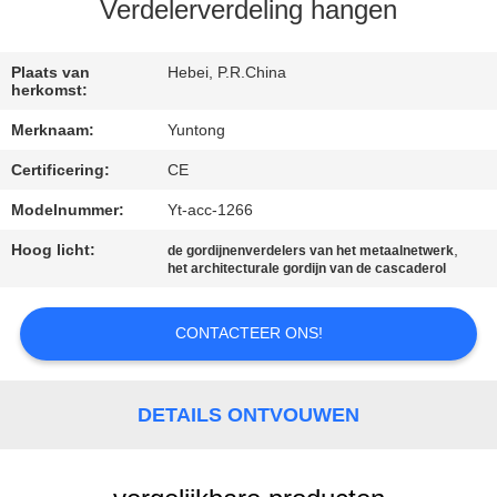
CONTACTEER
Verdelerverdeling hangen
ONS
Plaats van
Hebei, P.R.China
herkomst:
NIEUWS
Merknaam:
Yuntong
Certificering:
CE
VERZOEK
OM EEN
Modelnummer:
Yt-acc-1266
CITAAT
Hoog licht:
,
de gordijnenverdelers van het metaalnetwerk
het architecturale gordijn van de cascaderol
SITEMAP
CONTACTEER ONS!
PRIVACYBELEID
DETAILS ONTVOUWEN