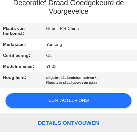
CONTACTEER
Decoratief Draad Goedgekeurd de
ONS
Voorgevelce
NIEUWS
Plaats van
Hebei, P.R.China
herkomst:
Merknaam:
Yuntong
VERZOEK
Certificering:
CE
OM EEN
Modelnummer:
Yt-03
CITAAT
Hoog licht:
,
uitgebreid aluminiumnetwerk
Roestvrij staal geweven gaas
SITEMAP
CONTACTEER ONS!
PRIVACYBELEID
DETAILS ONTVOUWEN