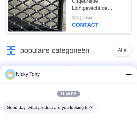
Uitgebreide
Lichtgewicht de
Voorgevelbekleding
MOQ:50sqm
van het
CONTACT
Aluminiumnetwerk
populaire categorieën
Alle
Het Netwerk van de
Het Netwerk van de
Nicky Tony
draadkabel
dierentuindraad
11:40 PM
Het Netwerk van de
Vogelhuisdraad het
balustradekabel
Opleveren
Good day, what product are you looking for?
De zwarte Kabel van
X neig Kabelnetwerk
de Oxydedraad