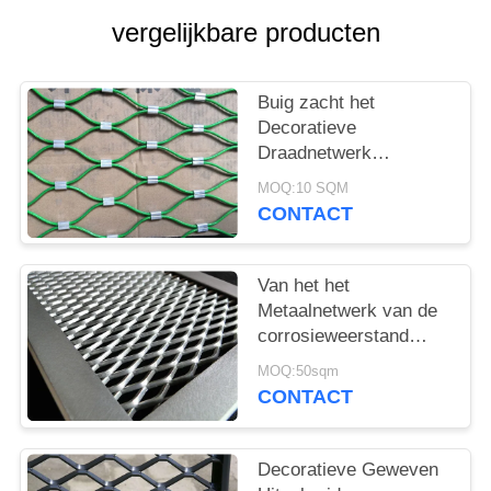
vergelijkbare producten
Buig zacht het
Decoratieve
Draadnetwerk
Schermen, pvc/Nylon
MOQ:10 SQM
Geweven Kabelnetwerk
CONTACT
Van het het
Metaalnetwerk van de
corrosieweerstand
Aluminium Uitgebreid
MOQ:50sqm
Blad 250mm SWD
CONTACT
Decoratieve Geweven