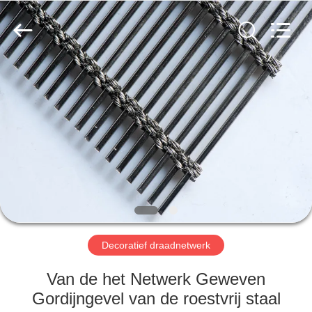
Anping
Yuntong
Metal
Wire
Mesh
Co.,Ltd.
All
Rights
HUIS
Reserved.
PRODUCTEN
ONGEVEER
ONS
FABRIEKSREIS
Decoratief draadnetwerk
KWALITEITSCONTROLE
Van de het Netwerk Geweven
Gordijngevel van de roestvrij staal