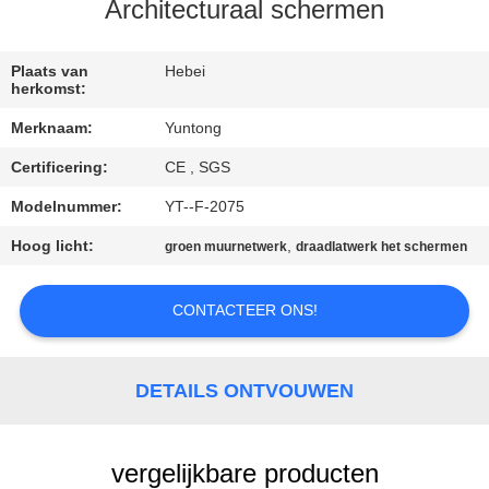
CONTACTEER
Architecturaal schermen
ONS
Plaats van
Hebei
herkomst:
NIEUWS
Merknaam:
Yuntong
Certificering:
CE , SGS
VERZOEK
OM EEN
Modelnummer:
YT--F-2075
CITAAT
Hoog licht:
,
groen muurnetwerk
draadlatwerk het schermen
CONTACTEER ONS!
SITEMAP
PRIVACYBELEID
DETAILS ONTVOUWEN
vergelijkbare producten