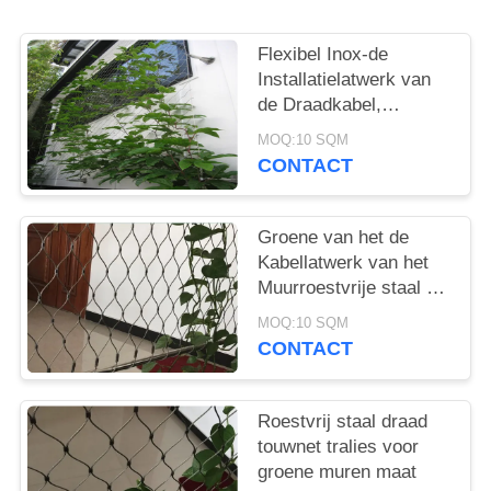
Flexibel Inox-de
Installatielatwerk van
de Draadkabel,
Installatie die Groen
MOQ:10 SQM
Muurnetwerk
CONTACT
beklimmen
Groene van het de
Kabellatwerk van het
Muurroestvrije staal de
Diamant/de
MOQ:10 SQM
Ruitnetwerkvorm
CONTACT
Roestvrij staal draad
touwnet tralies voor
groene muren maat