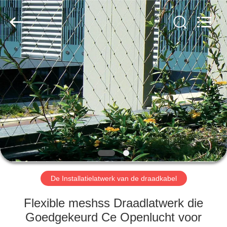
Anping
Yuntong
Metal
Wire
Mesh
Co.,Ltd.
All
Rights
HUIS
Reserved.
PRODUCTEN
ONGEVEER
ONS
FABRIEKSREIS
De Installatielatwerk van de draadkabel
KWALITEITSCONTROLE
Flexible meshss Draadlatwerk die
Goedgekeurd Ce Openlucht voor