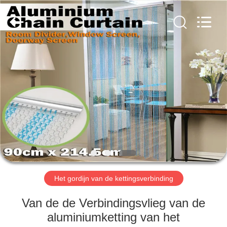
Anping
Yuntong
Metal
Wire
Mesh
Co.,Ltd.
All
Rights
HUIS
Reserved.
PRODUCTEN
ONGEVEER
ONS
FABRIEKSREIS
Het gordijn van de kettingsverbinding
KWALITEITSCONTROLE
Van de de Verbindingsvlieg van de
aluminiumketting van het