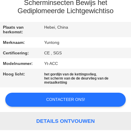
CONTACTEER
Scherminsecten Bewijs het
ONS
Gediplomeerde Lichtgewichtiso
NIEUWS
Plaats van
Hebei, China
herkomst:
Merknaam:
Yuntong
VERZOEK
Certificering:
CE , SGS
OM EEN
Modelnummer:
Yt-ACC
CITAAT
Hoog licht:
,
het gordijn van de kettingsvlieg
het scherm van de de deurvlieg van de
metaalketting
SITEMAP
CONTACTEER ONS!
PRIVACYBELEID
DETAILS ONTVOUWEN