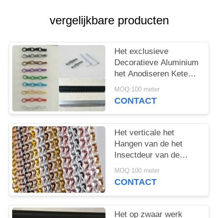
vergelijkbare producten
Het exclusieve
Decoratieve Aluminium
het Anodiseren Keten
Scherm 24 X12 x 8mm
MOQ:100 meter
van de Deurvlieg
CONTACT
Het verticale het
Hangen van de het
Insectdeur van de
Aluminiumketting het
MOQ:100 meter
Gordijn van het de
CONTACT
Vliegscherm
Gebeëindigd
Anodiseren
Het op zwaar werk