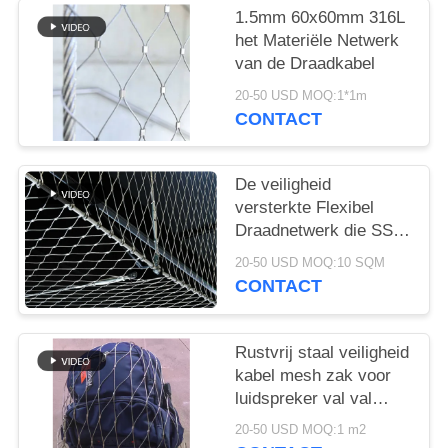
1.5mm 60x60mm 316L
het Materiële Netwerk
van de Draadkabel
20-50 USD MOQ:1*1m
CONTACT
De veiligheid
versterkte Flexibel
Draadnetwerk die SS
304 opleveren
20-50 USD MOQ:10 SQM
Architecturale Ferruled
CONTACT
Omheining
Rustvrij staal veiligheid
kabel mesh zak voor
luidspreker val val
bescherming
20-50 USD MOQ:1 m2