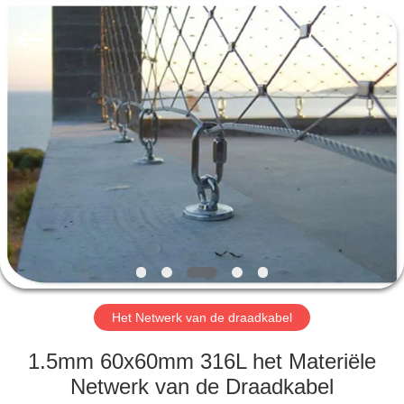
Anping
Yuntong
Metal
Wire
Mesh
Co.,Ltd.
All
Rights
HUIS
Reserved.
PRODUCTEN
ONGEVEER
ONS
FABRIEKSREIS
Het Netwerk van de draadkabel
KWALITEITSCONTROLE
1.5mm 60x60mm 316L het Materiële
Netwerk van de Draadkabel