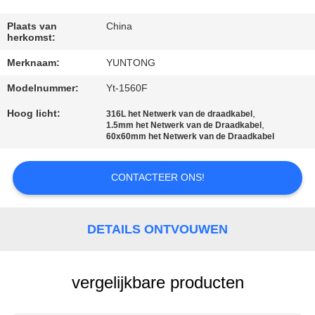
CONTACTEER
ONS
Plaats van
China
herkomst:
Merknaam:
YUNTONG
NIEUWS
Modelnummer:
Yt-1560F
VERZOEK
Hoog licht:
,
316L het Netwerk van de draadkabel
,
1.5mm het Netwerk van de Draadkabel
OM EEN
60x60mm het Netwerk van de Draadkabel
CITAAT
CONTACTEER ONS!
SITEMAP
DETAILS ONTVOUWEN
PRIVACYBELEID
vergelijkbare producten