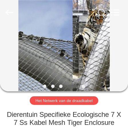
Anping
Yuntong
Metal
Wire
Mesh
Co.,Ltd.
All
Rights
HUIS
Reserved.
PRODUCTEN
ONGEVEER
ONS
FABRIEKSREIS
Het Netwerk van de draadkabel
KWALITEITSCONTROLE
Dierentuin Specifieke Ecologische 7 X
7 Ss Kabel Mesh Tiger Enclosure