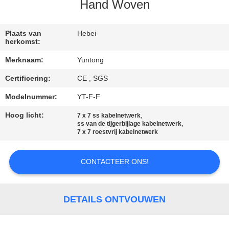
CONTACTEER
Hand Woven
ONS
Plaats van
Hebei
herkomst:
NIEUWS
Merknaam:
Yuntong
Certificering:
CE , SGS
VERZOEK
OM EEN
Modelnummer:
YT-F-F
CITAAT
Hoog licht:
,
7 x 7 ss kabelnetwerk
,
ss van de tijgerbijlage kabelnetwerk
7 x 7 roestvrij kabelnetwerk
SITEMAP
CONTACTEER ONS!
PRIVACYBELEID
DETAILS ONTVOUWEN