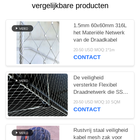
vergelijkbare producten
1.5mm 60x60mm 316L
het Materiële Netwerk
van de Draadkabel
20-50 USD MOQ:1*1m
CONTACT
De veiligheid
versterkte Flexibel
Draadnetwerk die SS
304 opleveren
20-50 USD MOQ:10 SQM
Architecturale Ferruled
CONTACT
Omheining
Rustvrij staal veiligheid
kabel mesh zak voor