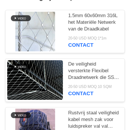
1.5mm 60x60mm 316L
het Materiële Netwerk
van de Draadkabel
20-50 USD MOQ:1*1m
CONTACT
De veiligheid
versterkte Flexibel
Draadnetwerk die SS
304 opleveren
20-50 USD MOQ:10 SQM
Architecturale Ferruled
CONTACT
Omheining
Rustvrij staal veiligheid
kabel mesh zak voor
luidspreker val val