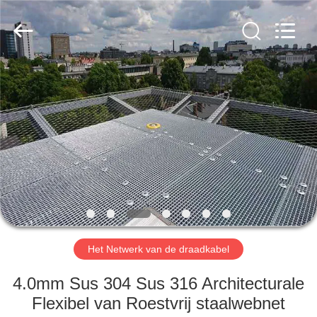
Anping
Yuntong
Metal
Wire
Mesh
Co.,Ltd.
All
Rights
HUIS
Reserved.
PRODUCTEN
ONGEVEER
ONS
FABRIEKSREIS
Het Netwerk van de draadkabel
KWALITEITSCONTROLE
4.0mm Sus 304 Sus 316 Architecturale
Flexibel van Roestvrij staalwebnet