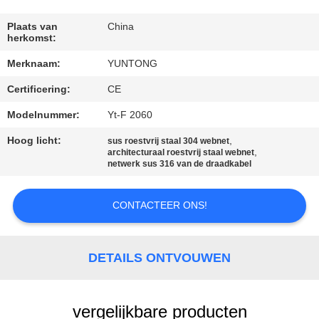
CONTACTEER
ONS
Plaats van
China
herkomst:
Merknaam:
YUNTONG
NIEUWS
Certificering:
CE
VERZOEK
Modelnummer:
Yt-F 2060
OM EEN
Hoog licht:
,
sus roestvrij staal 304 webnet
,
architecturaal roestvrij staal webnet
CITAAT
netwerk sus 316 van de draadkabel
SITEMAP
CONTACTEER ONS!
PRIVACYBELEID
DETAILS ONTVOUWEN
vergelijkbare producten