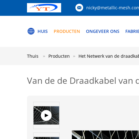
nicky@metallic-mesh.co
HUIS
PRODUCTEN
ONGEVEER ONS
FABRI
Thuis
Producten
Het Netwerk van de draadka
Van de de Draadkabel van d