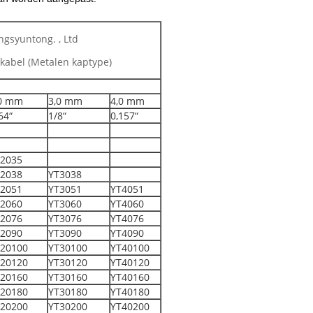
gsyuntong. , Ltd
lkabel (Metalen kaptype)
,0 mm
3,0 mm
4,0 mm
64“
1/8“
0,157“
2035
2038
YT3038
2051
YT3051
YT4051
2060
YT3060
YT4060
2076
YT3076
YT4076
2090
YT3090
YT4090
20100
YT30100
YT40100
20120
YT30120
YT40120
20160
YT30160
YT40160
20180
YT30180
YT40180
20200
YT30200
YT40200