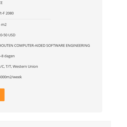
CE
t-F 2080
5 m2
20-50 USD
HOUTEN COMPUTER-AIDED SOFTWARE ENGINEERING
5-8 dagen
L/C, T/T, Western Union
8000m2/week