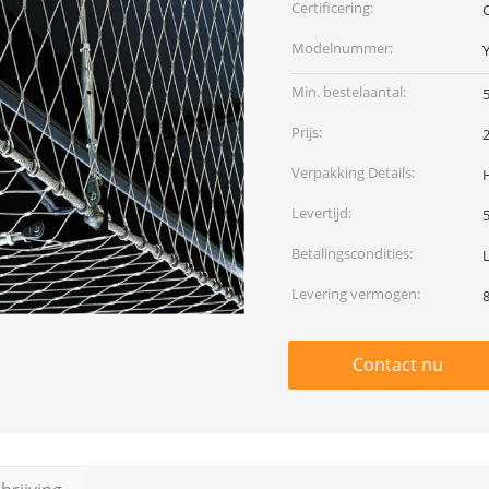
Certificering:
Modelnummer:
Y
Min. bestelaantal:
Prijs:
Verpakking Details:
Levertijd:
Betalingscondities:
Levering vermogen:
Contact nu