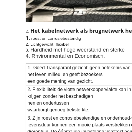
Het kabelnetwerk als brugnetwerk he
2.
1.
roest en corrosiebestendig
2. Lichtgewicht; flexibel
Hardheid met hoge weerstand en sterke
3.
4. Rnvironmental en Economisch.
1.
Goed Transparant gezicht: geen betekenis van li
het leven milieu, en geeft bezoekers
een goede mening van gezicht.
2. Flexibiliteit: de vlotte netwerkoppervlakte kan in
krijgen zonder het beschadigen
hen en ondertussen
waarborgt genoeg treksterkte.
3. Zijn roest en corrosiebestendige en onderhoud-
levensduur kunnen een mooie plaats verstrekken 
dierentuin. De éénmalige investering verstrekt pe