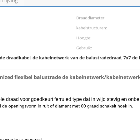
rijving
Draaddiameter:
kabelstructuren:
Hoogte:
Gebruik:
 de draadkabel
de kabelnetwerk van de balustradedraad
7x7 de 
,
,
omized flexibel balustrade de kabelnetwerk/kabelnetwerk
ele draad voor goedkeurt ferruled type dat in wijd stevig en onbe
d de openingsvorm in ruit of diamant met 60 graad schakelt hoek in.
 kan worden aangepast.