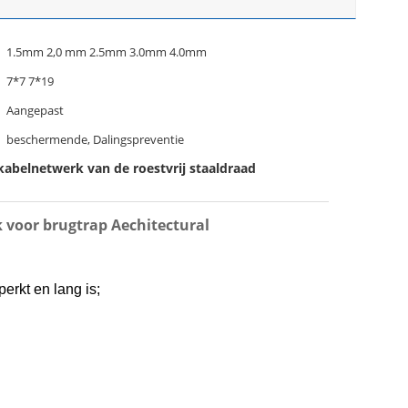
1.5mm 2,0 mm 2.5mm 3.0mm 4.0mm
7*7 7*19
Aangepast
beschermende, Dalingspreventie
kabelnetwerk van de roestvrij staaldraad
 voor brugtrap Aechitectural
perkt en lang is;