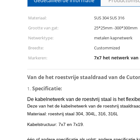
Gedetailleerde informatie
Productomsch
Materiaal:
SUS 304 SUS 316
Grootte van gat:
25*25mm -300*300mm
Netwerktype:
metalen kapnetwerk
Breedte:
Custommized
7x7 het netwerk van
Markeren:
Van de het roestvrije staaldraad van de Cut
Specificatie:
1.
De kabelnetwerk van de roestvrij staal is het flexib
Deze van het de kabelnetwerk van de roestvrij staaldraa
Materiaal: roestvrij staal 304, 304L, 316, 316L
Kabelstructuur: 7x7 en 7x19.
één of andere specificatie als volgt: andere specificatie