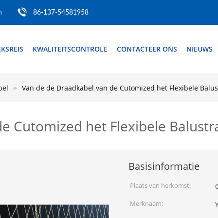
m
86-137-54581958
EKSREIS
KWALITEITSCONTROLE
CONTACTEER ONS
NIEUWS
bel
Van de de Draadkabel van de Cutomized het Flexibele Balu
e Cutomized het Flexibele Balust
Basisinformatie
Plaats van herkomst:
Merknaam: