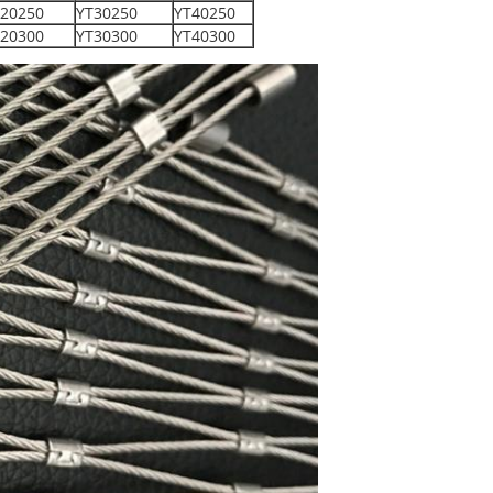
20250
YT30250
YT40250
20300
YT30300
YT40300