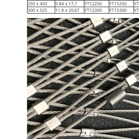
250 x 450
9.84 x 17,7
YT12250
YT15250
YT
300 x 525
11.8 x 20,67
YT12300
YT15300
YT