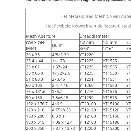
Het Metaaldraad Mesh Co van Anpin
Het flexibele Netwerk van de Roestvrij staa
Mesh Aperture
Draaddiameter
1,2 mm
1,5 mm
2
OW X OH
Duim
(MM)
3/64“
1/16“
5/
20 x 35
4/5×1.39
YT1220
25.4 x 44
1×1.73
YT1225
YT1525
35 x 61
1.37×24
YT1235
YT1535
YT
38 x 65,8
1-1/2×2.6
YT1235
YT1538
YT
51 x 88,3
2×3.46
YT1251
YT1551
YT
60 x 105
2.4×4.16
YT1260
YT1560
YT
76 x 131,6
3×5.2
YT1276
YT1576
YT
90 x 156
3.5×6.15
YT1290
YT1576
YT
102 x 176,7
4×6.9
YT20100
YT15100
YT
120 x 210
4.75×8.23
YT12120
YT15120
YT
160 x 280
6.3 x 11
YT12160
YT15160
YT
180 x 315
7.08 x 12,4
YT12180
YT15180
YT
200 x 350
7.87 x 13,78
YT12200
YT15200
YT