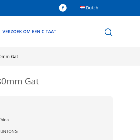
Dutch
VERZOEK OM EEN CITAAT
80mm Gat
*80mm Gat
China
YUNTONG