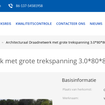
m
86-137-54581958
EKSREIS
KWALITEITSCONTROLE
CONTACTEER ONS
NIEUWS
Architecturaal Draadnetwerk met grote trekspanning 3.0*80*
rk met grote trekspanning 3.0*80
Basisinformatie
Plaats van herkomst:
Merknaam: