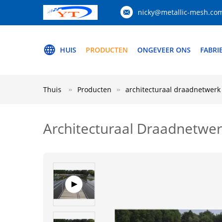
nicky@metallic-mesh.co
HUIS
PRODUCTEN
ONGEVEER ONS
FABRI
Thuis
Producten
architecturaal draadnetwerk
Architecturaal Draadnetwe