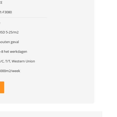
CE
Yt-F3080
5
USD 5-25/m2
houten geval
5-8 het werkdagen
L/C, T/T, Western Union
8000m2/week