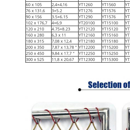
60 x 105
2,4×4,16
YT1260
YT1560
YT
76 x 131,6
3×5.2
YT1276
YT1576
YT
90 x 156
3.5×6.15
YT1290
YT1576
YT
102 x 176,7
4×6,9
YT20100
YT15100
YT
120 x 210
4.75×8.23
YT12120
YT15120
YT
160 x 280
6,3 x 11
YT12160
YT15160
YT
180 x 315
7,08 x 12,4
YT12180
YT15180
YT
200 x 350
7,87 x 13,78 "
YT12200
YT15200
YT
250 x 450
9,84 x 17,7 "
YT12250
YT15250
YT
300 x 525
11,8 x 20,67
YT12300
YT15300
YT