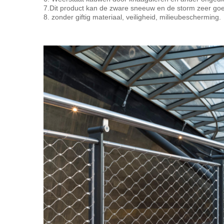
7.Dit product kan de zware sneeuw en de storm zeer go
8. zonder giftig materiaal, veiligheid, milieubescherming.