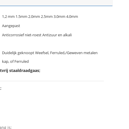
1,2 mm 1.5mm 2.0mm 2.5mm 3.0mm 4.0mm
Aangepast
Anticorrosief niet-roest Antizuur en alkali
Duidelijk geknoopt Weefsel, Ferruled,/Geweven metalen
kap, of Ferruled
vrij staaldraadgaas;
;
ang is;