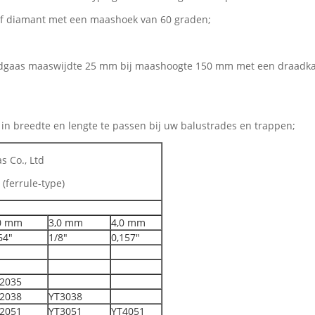
 of diamant met een maashoek van 60 graden;
raadgaas maaswijdte 25 mm bij maashoogte 150 mm met een draad
n breedte en lengte te passen bij uw balustrades en trappen;
 Co., Ltd
 (ferrule-type)
0 mm
3,0 mm
4,0 mm
64"
1/8"
0,157"
2035
2038
YT3038
2051
YT3051
YT4051