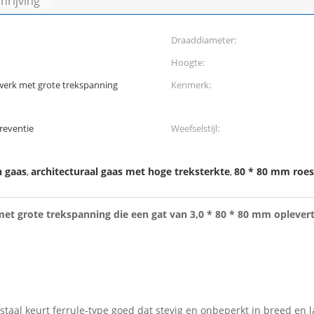
rijving
Draaddiameter:
Hoogte:
werk met grote trekspanning
Kenmerk:
reventie
Weefselstijl:
h gaas
architecturaal gaas met hoge treksterkte
80 * 80 mm roest
,
,
et grote trekspanning die een gat van 3,0 * 80 * 80 mm oplevert
staal keurt ferrule-type goed dat stevig en onbeperkt in breed en l