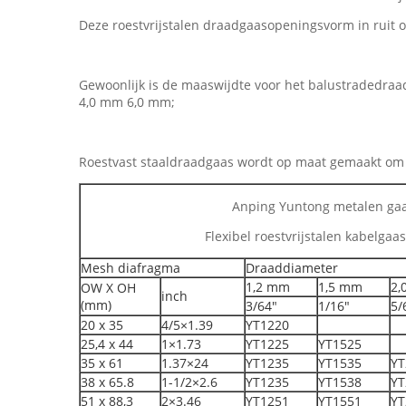
Deze roestvrijstalen draadgaasopeningsvorm in ruit
Gewoonlijk is de maaswijdte voor het balustraded
4,0 mm 6,0 mm;
Roestvast staaldraadgaas wordt op maat gemaakt om i
Anping Yuntong metalen gaas
Flexibel roestvrijstalen kabelgaas
Mesh diafragma
Draaddiameter
1,2 mm
1,5 mm
2,
OW X OH
inch
(mm)
3/64"
1/16"
5/
20 x 35
4/5×1.39
YT1220
25,4 x 44
1×1.73
YT1225
YT1525
35 x 61
1.37×24
YT1235
YT1535
YT
38 x 65.8
1-1/2×2.6
YT1235
YT1538
YT
51 x 88,3
2×3.46
YT1251
YT1551
YT