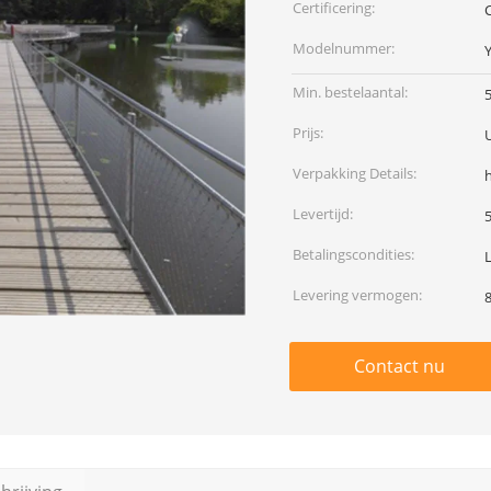
Certificering:
Modelnummer:
Min. bestelaantal:
Prijs:
Verpakking Details:
Levertijd:
Betalingscondities:
Levering vermogen:
Contact nu