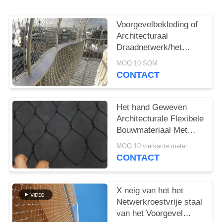
Voorgevelbekleding of
Architecturaal
Draadnetwerk/het
Netwerk van de
MOQ:10 SQM
Roestvrij staalkabel
CONTACT
Het hand Geweven
Architecturale Flexibele
Bouwmateriaal Met
grote trekspanning van
MOQ:10 vierkante meter
het Draadnetwerk
CONTACT
X neig van het het
Netwerkroestvrije staal
van het Voorgevel