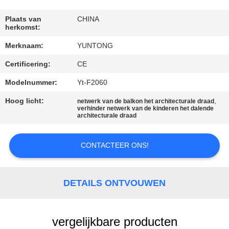
CONTACTEER
ONS
Plaats van
CHINA
herkomst:
Merknaam:
YUNTONG
NIEUWS
Certificering:
CE
VERZOEK
Modelnummer:
Yt-F2060
OM EEN
Hoog licht:
,
netwerk van de balkon het architecturale draad
verhinder netwerk van de kinderen het dalende
CITAAT
architecturale draad
CONTACTEER ONS!
SITEMAP
PRIVACYBELEID
DETAILS ONTVOUWEN
vergelijkbare producten