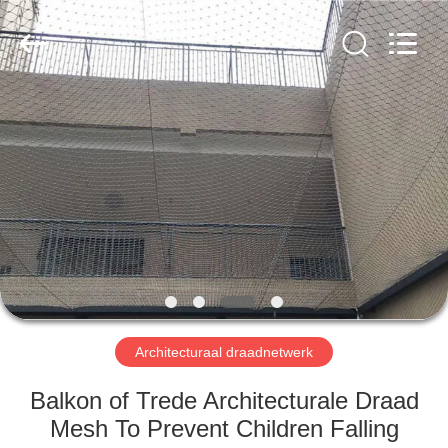
Anping
Yuntong
Metal
Wire
Mesh
Co.,Ltd.
All
Rights
HUIS
Reserved.
PRODUCTEN
ONGEVEER
ONS
FABRIEKSREIS
Architecturaal draadnetwerk
KWALITEITSCONTROLE
Balkon of Trede Architecturale Draad
Mesh To Prevent Children Falling