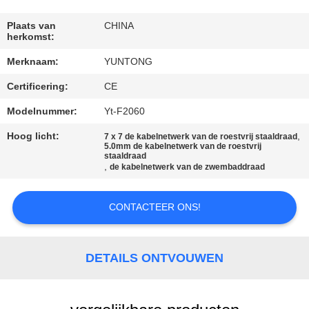
CONTACTEER
ONS
Plaats van
CHINA
herkomst:
Merknaam:
YUNTONG
NIEUWS
Certificering:
CE
VERZOEK
Modelnummer:
Yt-F2060
OM EEN
Hoog licht:
,
7 x 7 de kabelnetwerk van de roestvrij staaldraad
5.0mm de kabelnetwerk van de roestvrij
CITAAT
staaldraad
,
de kabelnetwerk van de zwembaddraad
SITEMAP
CONTACTEER ONS!
PRIVACYBELEID
DETAILS ONTVOUWEN