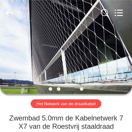
Anping
Yuntong
Metal
Wire
Mesh
Co.,Ltd.
All
Rights
HUIS
Reserved.
PRODUCTEN
ONGEVEER
ONS
FABRIEKSREIS
Het Netwerk van de draadkabel
KWALITEITSCONTROLE
Zwembad 5.0mm de Kabelnetwerk 7
X7 van de Roestvrij staaldraad