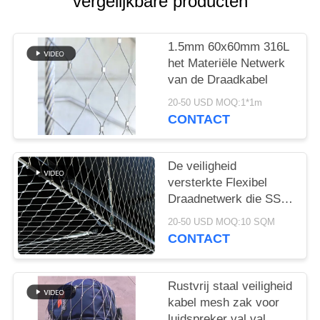
vergelijkbare producten
1.5mm 60x60mm 316L
het Materiële Netwerk
van de Draadkabel
20-50 USD MOQ:1*1m
CONTACT
De veiligheid
versterkte Flexibel
Draadnetwerk die SS
304 opleveren
20-50 USD MOQ:10 SQM
Architecturale Ferruled
CONTACT
Omheining
Rustvrij staal veiligheid
kabel mesh zak voor
luidspreker val val