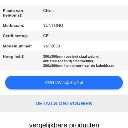
CONTACTEER
ONS
Plaats van
China
herkomst:
Merknaam:
YUNTONG
NIEUWS
Certificering:
CE
VERZOEK
Modelnummer:
Yt-F2060
OM EEN
Hoog licht:
,
300x300mm roestvrij staal webnet
,
anti zuur roestvrij staal webnet
CITAAT
300x300mm het netwerk van de kabeldraad
SITEMAP
CONTACTEER ONS!
PRIVACYBELEID
DETAILS ONTVOUWEN
vergelijkbare producten