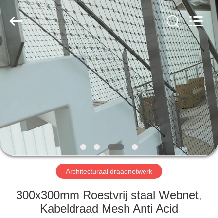
Anping
Yuntong
Metal
Wire
Mesh
Co.,Ltd.
All
Rights
HUIS
Reserved.
PRODUCTEN
ONGEVEER
ONS
FABRIEKSREIS
Architecturaal draadnetwerk
KWALITEITSCONTROLE
300x300mm Roestvrij staal Webnet,
Kabeldraad Mesh Anti Acid