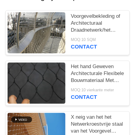
Voorgevelbekleding of
Architecturaal
Draadnetwerk/het
Netwerk van de
MOQ:10 SQM
Roestvrij staalkabel
CONTACT
Het hand Geweven
Architecturale Flexibele
Bouwmateriaal Met
grote trekspanning van
MOQ:10 vierkante meter
het Draadnetwerk
CONTACT
X neig van het het
Netwerkroestvrije staal
van het Voorgevel