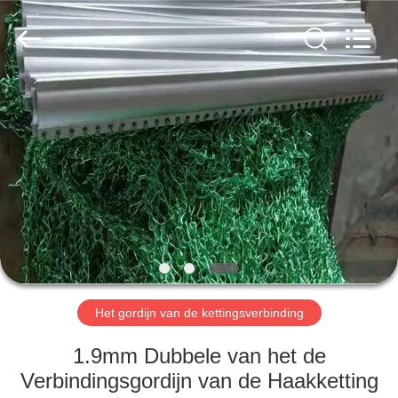
Anping
Yuntong
Metal
Wire
Mesh
Co.,Ltd.
All
Rights
HUIS
Reserved.
PRODUCTEN
ONGEVEER
ONS
FABRIEKSREIS
Het gordijn van de kettingsverbinding
KWALITEITSCONTROLE
1.9mm Dubbele van het de
Verbindingsgordijn van de Haakketting