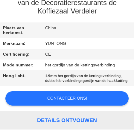
CONTACTEER
van de Decoratierestaurants de
ONS
Koffiezaal Verdeler
NIEUWS
Plaats van
China
herkomst:
Merknaam:
YUNTONG
VERZOEK
Certificering:
CE
OM EEN
Modelnummer:
het gordijn van de kettingsverbinding
CITAAT
Hoog licht:
,
1.9mm het gordijn van de kettingsverbinding
dubbel de verbindingsgordijn van de haakketting
SITEMAP
CONTACTEER ONS!
PRIVACYBELEID
DETAILS ONTVOUWEN