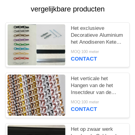
vergelijkbare producten
Het exclusieve
Decoratieve Aluminium
het Anodiseren Keten
Scherm 24 X12 x 8mm
MOQ:100 meter
van de Deurvlieg
CONTACT
Het verticale het
Hangen van de het
Insectdeur van de
Aluminiumketting het
MOQ:100 meter
Gordijn van het de
CONTACT
Vliegscherm
Gebeëindigd
Anodiseren
Het op zwaar werk