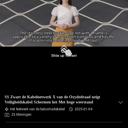
CONTACTEER
ONS
NIEUWS
VERZOEK
OM EEN
CITAAT
SITEMAP
SS Zwart de Kabelnetwerk X van de Oxydedraad neigt
PRIVACYBELEID
Veiligheidskabel Schermen het Met hoge weerstand
Het Netwerk van de balustradekabel
2025-01-04
25 Meningen