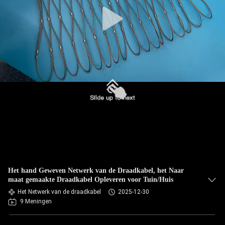
CONTACTEER
ONS
NIEUWS
VERZOEK
OM EEN
CITAAT
SITEMAP
Het hand Geweven Netwerk van de Draadkabel, het Naar
PRIVACYBELEID
maat gemaakte Draadkabel Opleveren voor Tuin/Huis
Het Netwerk van de draadkabel
2025-12-30
9 Meningen