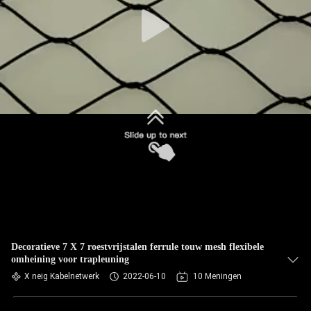
CONTACTEER
ONS
NIEUWS
VERZOEK
OM EEN
CITAAT
SITEMAP
PRIVACYBELEID
Decoratieve 7 X 7 roestvrijstalen ferrule touw mesh flexibele
omheining voor trapleuning
X neig Kabelnetwerk
2022-06-10
10 Meningen