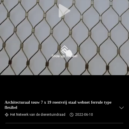
CONTACTEER
ONS
NIEUWS
VERZOEK
OM EEN
CITAAT
SITEMAP
PRIVACYBELEID
Architecturaal touw 7 x 19 roestvrij staal webnet ferrule type
flexibel
Het Netwerk van de dierentuindraad
2022-06-10