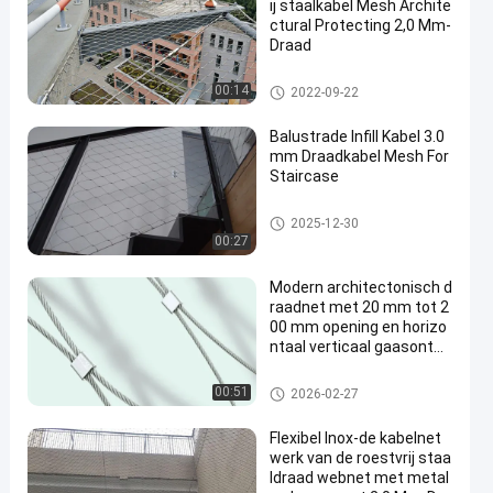
ij staalkabel Mesh Archite
ctural Protecting 2,0 Mm-
Draad
architecturaal draadnetwerk
00:14
2022-09-22
Balustrade Infill Kabel 3.0
mm Draadkabel Mesh For
Staircase
Het Netwerk van de draadkabel
2025-12-30
00:27
Modern architectonisch d
raadnet met 20 mm tot 2
00 mm opening en horizo
ntaal verticaal gaasontw
erp
architecturaal draadnetwerk
00:51
2026-02-27
Flexibel Inox-de kabelnet
werk van de roestvrij staa
ldraad webnet met metal