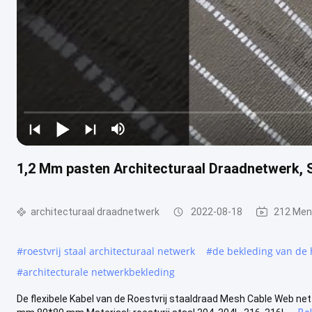
1,2 Mm pasten Architecturaal Draadnetwerk, 
architecturaal draadnetwerk
2022-08-18
212 Men
#
roestvrij staal architecturaal netwerk
#
de bekleding van de
#
architecturale netwerkbekleding
De flexibele Kabel van de Roestvrij staaldraad Mesh Cable Web net