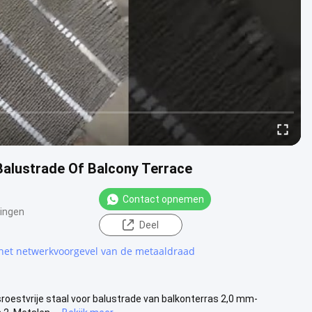
Balustrade Of Balcony Terrace
Contact opnemen
ingen
Deel
 het netwerkvoorgevel van de metaaldraad
sroestvrije staal voor balustrade van balkonterras 2,0 mm-