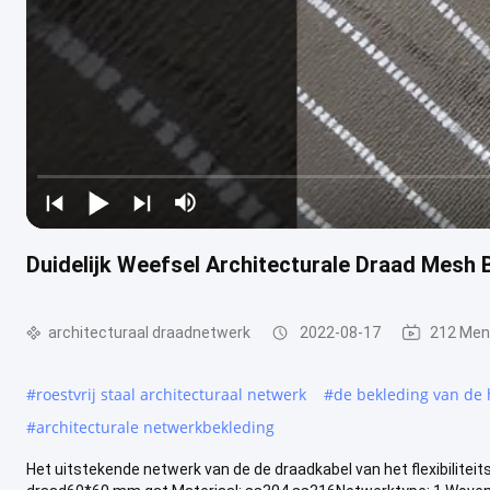
Duidelijk Weefsel Architecturale Draad Mesh 
architecturaal draadnetwerk
2022-08-17
212 Men
#
roestvrij staal architecturaal netwerk
#
de bekleding van de
#
architecturale netwerkbekleding
Het uitstekende netwerk van de de draadkabel van het flexibiliteit