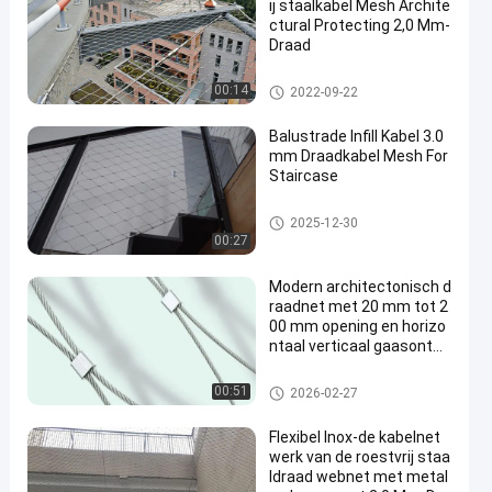
ij staalkabel Mesh Archite
ctural Protecting 2,0 Mm-
Draad
architecturaal draadnetwerk
00:14
2022-09-22
Balustrade Infill Kabel 3.0
mm Draadkabel Mesh For
Staircase
Het Netwerk van de draadkabel
2025-12-30
00:27
Modern architectonisch d
raadnet met 20 mm tot 2
00 mm opening en horizo
ntaal verticaal gaasontw
erp
architecturaal draadnetwerk
00:51
2026-02-27
Flexibel Inox-de kabelnet
werk van de roestvrij staa
ldraad webnet met metal