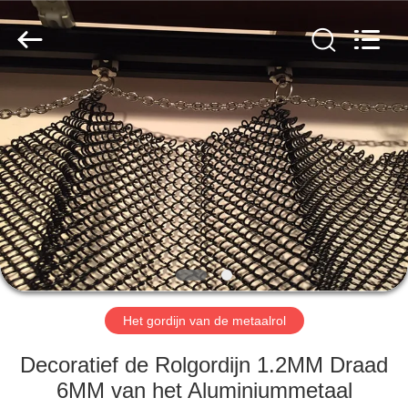
Anping
Yuntong
Metal
Wire
Mesh
Co.,Ltd.
All
Rights
HUIS
Reserved.
PRODUCTEN
ONGEVEER
ONS
FABRIEKSREIS
Het gordijn van de metaalrol
KWALITEITSCONTROLE
Decoratief de Rolgordijn 1.2MM Draad
6MM van het Aluminiummetaal