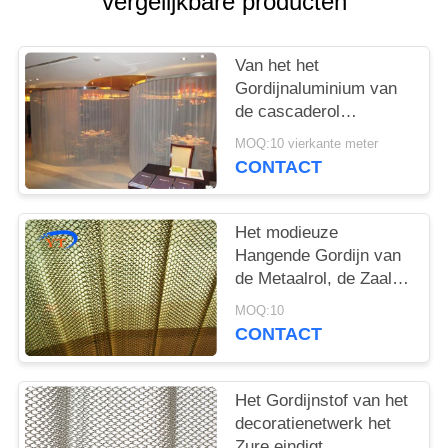
vergelijkbare producten
Van het het
Gordijnaluminium van
de cascaderol
Architecturaal de
MOQ:10 vierkante meter
Legeringsmateriaal
CONTACT
voor
Tentoonstellingszaal
Het modieuze
Hangende Gordijn van
de Metaalrol, de Zaal
van het de
MOQ:10
Stoffengordijn van het
CONTACT
Metaalnetwerk Verdeler
Het Gordijnstof van het
decoratienetwerk het
Zure eindigt