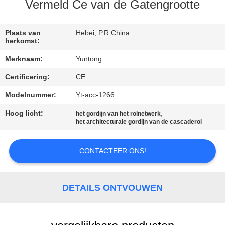
CONTACTEER
Vermeld Ce van de Gatengrootte
ONS
Plaats van
Hebei, P.R.China
herkomst:
NIEUWS
Merknaam:
Yuntong
Certificering:
CE
VERZOEK
OM EEN
Modelnummer:
Yt-acc-1266
CITAAT
Hoog licht:
,
het gordijn van het rolnetwerk
het architecturale gordijn van de cascaderol
SITEMAP
CONTACTEER ONS!
PRIVACYBELEID
DETAILS ONTVOUWEN