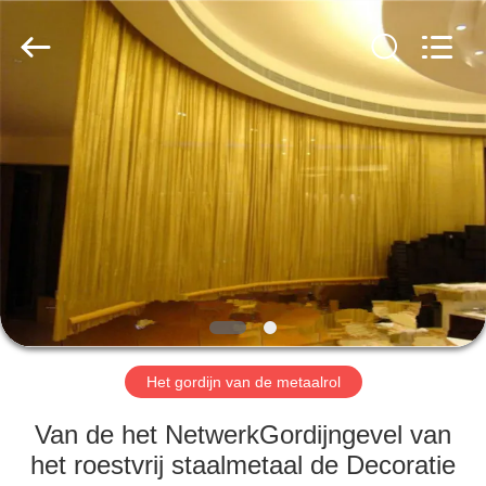
Anping
Yuntong
Metal
Wire
Mesh
Co.,Ltd.
All
Rights
HUIS
Reserved.
PRODUCTEN
ONGEVEER
ONS
FABRIEKSREIS
Het gordijn van de metaalrol
KWALITEITSCONTROLE
Van de het NetwerkGordijngevel van
het roestvrij staalmetaal de Decoratie