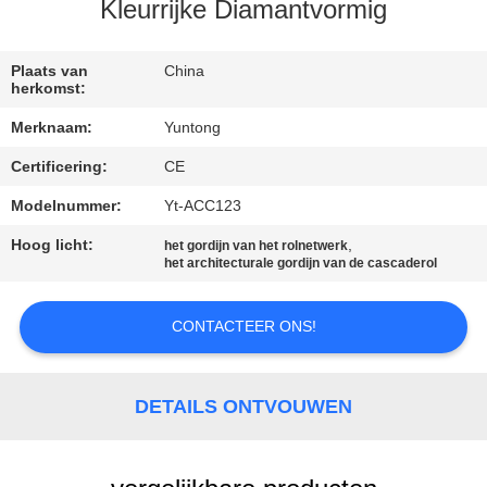
CONTACTEER
Kleurrijke Diamantvormig
ONS
Plaats van
China
herkomst:
NIEUWS
Merknaam:
Yuntong
Certificering:
CE
VERZOEK
OM EEN
Modelnummer:
Yt-ACC123
CITAAT
Hoog licht:
,
het gordijn van het rolnetwerk
het architecturale gordijn van de cascaderol
SITEMAP
CONTACTEER ONS!
PRIVACYBELEID
DETAILS ONTVOUWEN