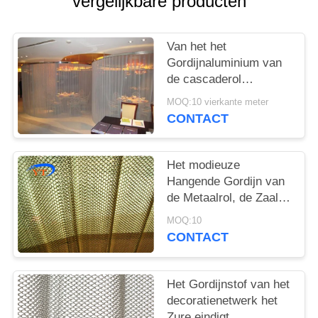
vergelijkbare producten
Van het het
Gordijnaluminium van
de cascaderol
Architecturaal de
MOQ:10 vierkante meter
Legeringsmateriaal
CONTACT
voor
Tentoonstellingszaal
Het modieuze
Hangende Gordijn van
de Metaalrol, de Zaal
van het de
MOQ:10
Stoffengordijn van het
CONTACT
Metaalnetwerk Verdeler
Het Gordijnstof van het
decoratienetwerk het
Zure eindigt