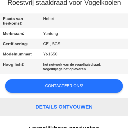
CONTACTEER
Roestvrij staaldraad voor Vogelkooien
ONS
Plaats van
Hebei
herkomst:
NIEUWS
Merknaam:
Yuntong
Certificering:
CE , SGS
VERZOEK
OM EEN
Modelnummer:
Yt-1650
CITAAT
Hoog licht:
,
het netwerk van de vogelhuisdraad
vogelbijlage het opleveren
SITEMAP
CONTACTEER ONS!
PRIVACYBELEID
DETAILS ONTVOUWEN