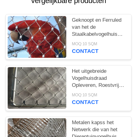
vergelijkbare producten
Geknoopt en Ferruled
van het de
Staalkabelvogelhuis
van Typestainelss van
MOQ:10 SQM
het de Draadnetwerk
CONTACT
de Dierentuinproject
Het uitgebreide
Vogelhuisdraad
Opleveren, Roestvrij
staal Geweven de
MOQ:10 SQM
Draadnetwerk van het
CONTACT
Vogelvogelhuis
Metalen kapss het
Netwerk die van het
Dierentuinvogelhuis