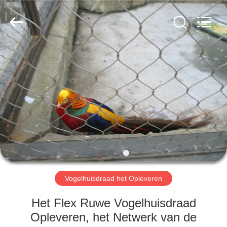
Anping
Yuntong
Metal
Wire
Mesh
Co.,Ltd.
All
Rights
HUIS
Reserved.
PRODUCTEN
ONGEVEER
ONS
FABRIEKSREIS
Vogelhuisdraad het Opleveren
KWALITEITSCONTROLE
Het Flex Ruwe Vogelhuisdraad
Opleveren, het Netwerk van de