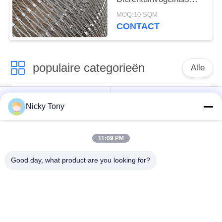
1.6mm Draaddiameter
MOQ:10 SQM
Opgepoetste
CONTACT
Oppervlakte opleveren
populaire categorieën
Alle
Het Netwerk van de
Het Netwerk van de
Nicky Tony
draadkabel
dierentuindraad
11:09 PM
Het Netwerk van de
Vogelhuisdraad het
balustradekabel
Opleveren
Good day, what product are you looking for?
De zwarte Kabel van
X neig Kabelnetwerk
de Oxydedraad