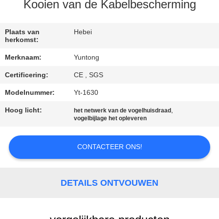
CONTACTEER
Kooien van de Kabelbescherming
ONS
Plaats van
Hebei
herkomst:
NIEUWS
Merknaam:
Yuntong
Certificering:
CE , SGS
VERZOEK
OM EEN
Modelnummer:
Yt-1630
CITAAT
Hoog licht:
,
het netwerk van de vogelhuisdraad
vogelbijlage het opleveren
SITEMAP
CONTACTEER ONS!
PRIVACYBELEID
DETAILS ONTVOUWEN