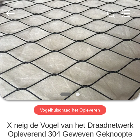
Anping
Yuntong
Metal
Wire
Mesh
Co.,Ltd.
All
Rights
HUIS
Reserved.
PRODUCTEN
ONGEVEER
ONS
FABRIEKSREIS
Vogelhuisdraad het Opleveren
KWALITEITSCONTROLE
X neig de Vogel van het Draadnetwerk
Opleverend 304 Geweven Geknoopte