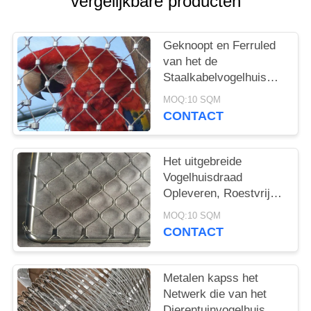
vergelijkbare producten
Geknoopt en Ferruled
van het de
Staalkabelvogelhuis
van Typestainelss van
MOQ:10 SQM
het de Draadnetwerk
CONTACT
de Dierentuinproject
Het uitgebreide
Vogelhuisdraad
Opleveren, Roestvrij
staal Geweven de
MOQ:10 SQM
Draadnetwerk van het
CONTACT
Vogelvogelhuis
Metalen kapss het
Netwerk die van het
Dierentuinvogelhuis