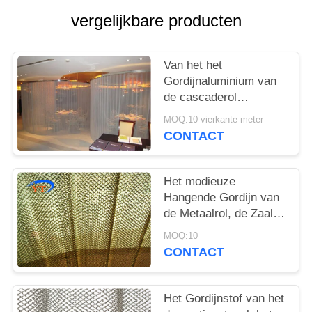
vergelijkbare producten
Van het het
Gordijnaluminium van
de cascaderol
Architecturaal de
MOQ:10 vierkante meter
Legeringsmateriaal
CONTACT
voor
Tentoonstellingszaal
Het modieuze
Hangende Gordijn van
de Metaalrol, de Zaal
van het de
MOQ:10
Stoffengordijn van het
CONTACT
Metaalnetwerk Verdeler
Het Gordijnstof van het