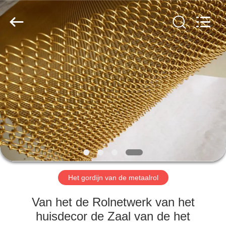
Anping
Yuntong
Metal
Wire
Mesh
Co.,Ltd.
All
Rights
HUIS
Reserved.
PRODUCTEN
ONGEVEER
ONS
FABRIEKSREIS
Het gordijn van de metaalrol
KWALITEITSCONTROLE
Van het de Rolnetwerk van het
huisdecor de Zaal van de het