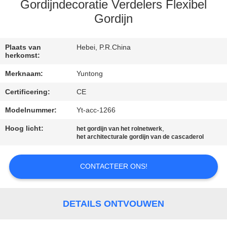
CONTACTEER
Gordijndecoratie Verdelers Flexibel
ONS
Gordijn
NIEUWS
Plaats van
Hebei, P.R.China
herkomst:
Merknaam:
Yuntong
VERZOEK
Certificering:
CE
OM EEN
Modelnummer:
Yt-acc-1266
CITAAT
Hoog licht:
,
het gordijn van het rolnetwerk
het architecturale gordijn van de cascaderol
SITEMAP
CONTACTEER ONS!
PRIVACYBELEID
DETAILS ONTVOUWEN